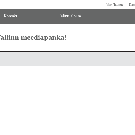
Visit Tallinn
Kaa
Kontakt
Minu album
 Tallinn meediapanka!