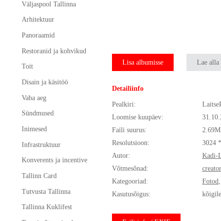
Väljaspool Tallinna
Arhitektuur
Panoraamid
Restoranid ja kohvikud
Lisa albumisse
Lae alla
Toit
Disain ja käsitöö
Detailiinfo
Vaba aeg
Pealkiri:
Laitse
Sündmused
Loomise kuupäev:
31.10
Inimesed
Faili suurus:
2.69M
Resolutsioon:
3024 
Infrastruktuur
Autor:
Kadi-L
Konverents ja incentive
Võtmesõnad:
creato
Tallinn Card
Kategooriad:
Fotod
Tutvusta Tallinna
Kasutusõigus:
kõigil
Tallinna Kuklifest