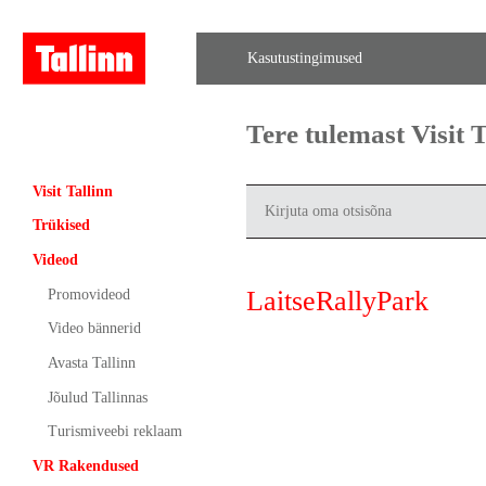
Kasutustingimused
Tere tulemast Visit
Visit Tallinn
Trükised
Videod
LaitseRallyPark
Promovideod
Video bännerid
Avasta Tallinn
Jõulud Tallinnas
Turismiveebi reklaam
VR Rakendused