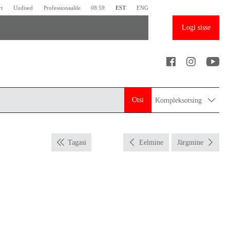
rt
Uudised
Professionaalile
08:59
EST
ENG
Logi sisse
Otsi
Kompleksotsing
Tagasi
Eelmine
Järgmine