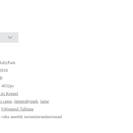
RallyPark
.2018
B
* 4032px
iis Koppel
rs camp
,
laitserallypark
,
laitse
,
Väljaspool Tallinna
e vaba ametlik turismiturundusvisuaal