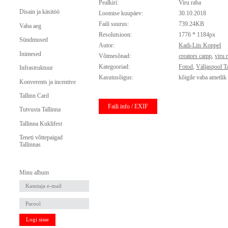
Pealkiri:
Viru raba
Disain ja käsitöö
Loomise kuupäev:
30.10.2018
Faili suurus:
739.24KB
Vaba aeg
Resolutsioon:
1776 * 1184px
Sündmused
Autor:
Kadi-Liis Koppel
Inimesed
Võtmesõnad:
creators camp
,
viru 
Kategooriad:
Fotod
,
Väljaspool Ta
Infrastruktuur
Kasutusõigus:
kõigile vaba ametlik
Konverents ja incentive
Tallinn Card
Faili info / EXIF
Tutvusta Tallinna
Tallinna Kuklifest
Teneti võttepaigad
Tallinnas
Minu album
Logi sisse