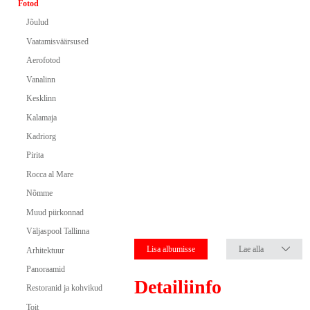
Fotod
Jõulud
Vaatamisväärsused
Aerofotod
Vanalinn
Kesklinn
Kalamaja
Kadriorg
Pirita
Rocca al Mare
Nõmme
Muud piirkonnad
Väljaspool Tallinna
Lisa albumisse
Lae alla
Arhitektuur
Panoraamid
Detailiinfo
Restoranid ja kohvikud
Toit