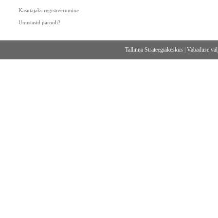
Kasutajaks registreerumine
Unustasid parooli?
Tallinna Strateegiakeskus
|
Vabaduse välj