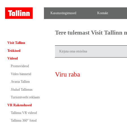
Kasutustingimused
Kontakt
Tere tulemast Visit Tallinn
Visit Tallinn
Trükised
Videod
Promovideod
Viru raba
Video bännerid
Avasta Tallinn
Jõulud Tallinnas
Turismiveebi reklaam
VR Rakendused
Tallinna VR videod
Tallinna 360° fotod