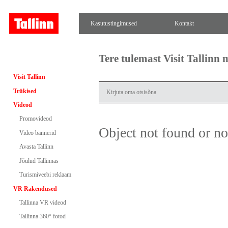
Kasutustingimused
Kontakt
Tere tulemast Visit Tallinn
Visit Tallinn
Trükised
Videod
Promovideod
Object not found or n
Video bännerid
Avasta Tallinn
Jõulud Tallinnas
Turismiveebi reklaam
VR Rakendused
Tallinna VR videod
Tallinna 360° fotod