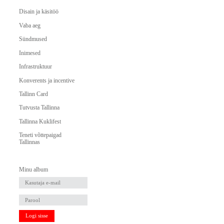
Disain ja käsitöö
Vaba aeg
Sündmused
Inimesed
Infrastruktuur
Konverents ja incentive
Tallinn Card
Tutvusta Tallinna
Tallinna Kuklifest
Teneti võttepaigad
Tallinnas
Minu album
Logi sisse