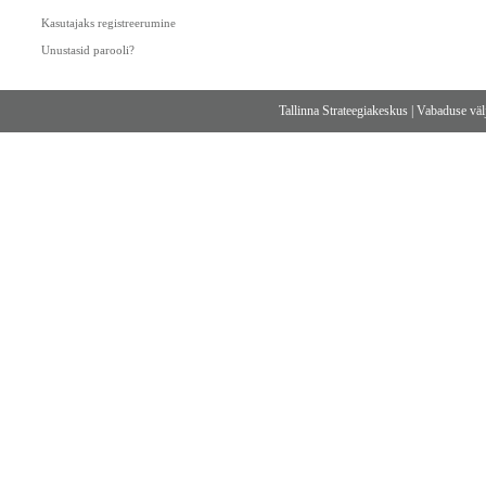
Kasutajaks registreerumine
Unustasid parooli?
Tallinna Strateegiakeskus
|
Vabaduse välj