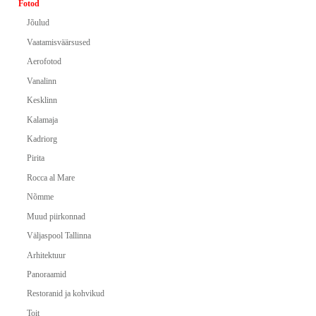
Fotod
Jõulud
Vaatamisväärsused
Aerofotod
Vanalinn
Kesklinn
Kalamaja
Kadriorg
Pirita
Rocca al Mare
Nõmme
Muud piirkonnad
Väljaspool Tallinna
Arhitektuur
Panoraamid
Restoranid ja kohvikud
Toit