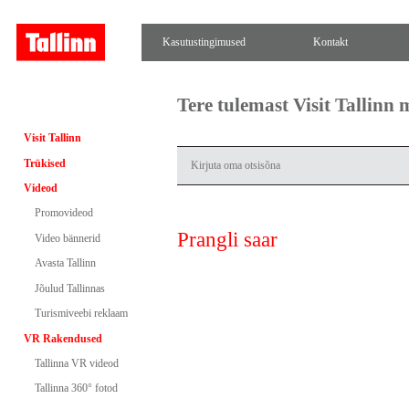
Kasutustingimused
Kontakt
Tere tulemast Visit Tallinn
Visit Tallinn
Trükised
Videod
Promovideod
Prangli saar
Video bännerid
Avasta Tallinn
Jõulud Tallinnas
Turismiveebi reklaam
VR Rakendused
Tallinna VR videod
Tallinna 360° fotod