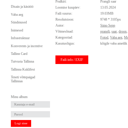
Pealkiri:
Prangli saar
Disain ja käsitöö
Loomise kuupäev:
13.05.2024
Faili suurus:
19.03MB
Vaba aeg
Resolutsioon:
9748 * 3105px
Sündmused
Autor:
Simo Sepp
Inimesed
Võtmesõnad:
prangli
,
saar
,
droon
Kategooriad:
Fotod
,
Vaba aeg
,
Mu
Infrastruktuur
Kasutusõigus:
kõigile vaba ametlik
Konverents ja incentive
Tallinn Card
Faili info / EXIF
Tutvusta Tallinna
Tallinna Kuklifest
Teneti võttepaigad
Tallinnas
Minu album
Logi sisse