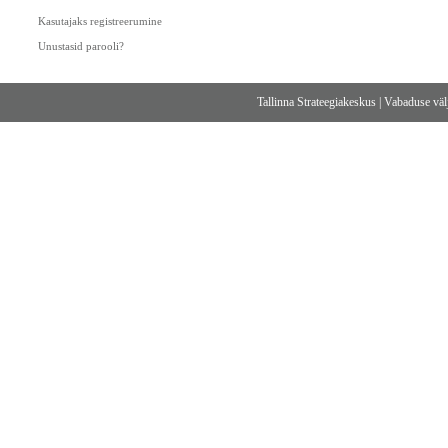
Kasutajaks registreerumine
Unustasid parooli?
Tallinna Strateegiakeskus
|
Vabaduse välj