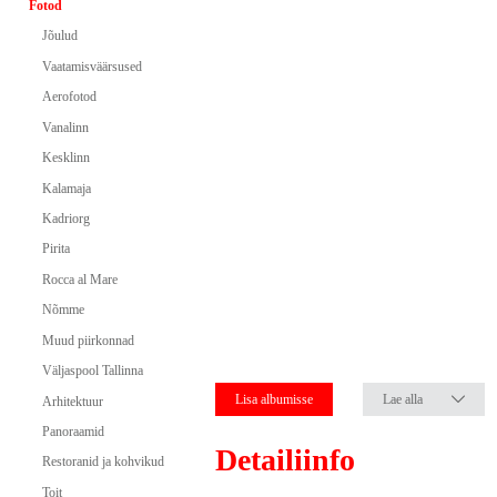
Fotod
Jõulud
Vaatamisväärsused
Aerofotod
Vanalinn
Kesklinn
Kalamaja
Kadriorg
Pirita
Rocca al Mare
Nõmme
Muud piirkonnad
Väljaspool Tallinna
Lisa albumisse
Lae alla
Arhitektuur
Panoraamid
Detailiinfo
Restoranid ja kohvikud
Toit