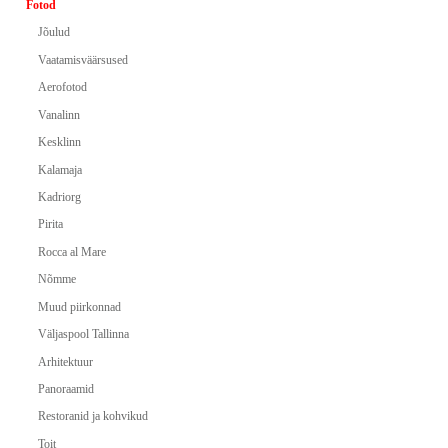
Fotod
Jõulud
Vaatamisväärsused
Aerofotod
Vanalinn
Kesklinn
Kalamaja
Kadriorg
Pirita
Rocca al Mare
Nõmme
Muud piirkonnad
Väljaspool Tallinna
Arhitektuur
Panoraamid
Restoranid ja kohvikud
Toit