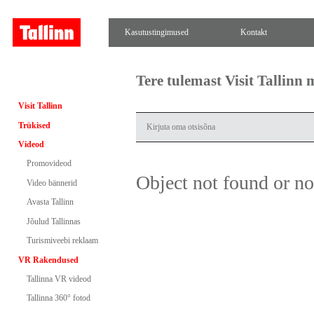
Kasutustingimused
Kontakt
Tere tulemast Visit Tallinn
Visit Tallinn
Trükised
Videod
Promovideod
Object not found or n
Video bännerid
Avasta Tallinn
Jõulud Tallinnas
Turismiveebi reklaam
VR Rakendused
Tallinna VR videod
Tallinna 360° fotod