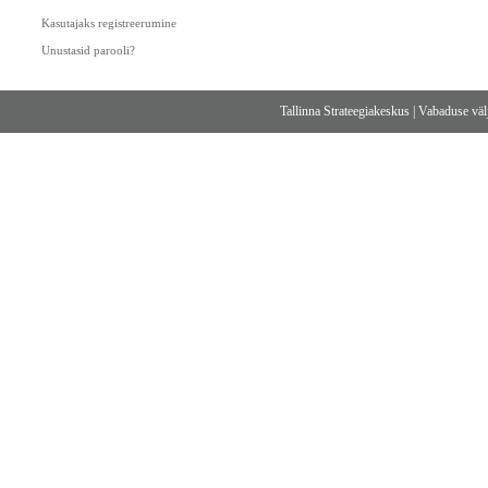
Kasutajaks registreerumine
Unustasid parooli?
Tallinna Strateegiakeskus
|
Vabaduse välj