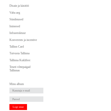
Disain ja käsitöö
Vaba aeg
Sündmused
Inimesed
Infrastruktuur
Konverents ja incentive
Tallinn Card
Tutvusta Tallinna
Tallinna Kuklifest
Teneti võttepaigad
Tallinnas
Minu album
Logi sisse