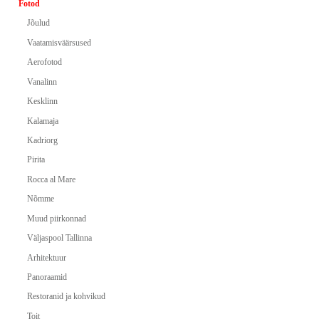
Fotod
Jõulud
Vaatamisväärsused
Aerofotod
Vanalinn
Kesklinn
Kalamaja
Kadriorg
Pirita
Rocca al Mare
Nõmme
Muud piirkonnad
Väljaspool Tallinna
Arhitektuur
Panoraamid
Restoranid ja kohvikud
Toit