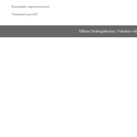
Kasutajaks registreerumine
Unustasid parooli?
Tallinna Strateegiakeskus
|
Vabaduse välj