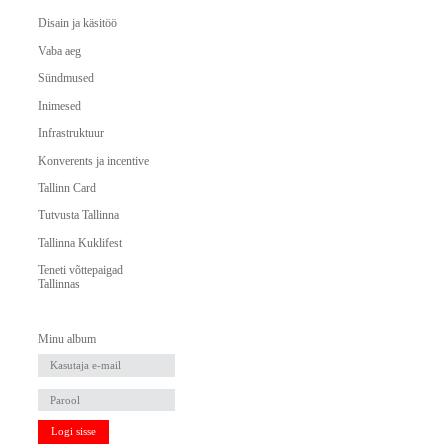
Disain ja käsitöö
Vaba aeg
Sündmused
Inimesed
Infrastruktuur
Konverents ja incentive
Tallinn Card
Tutvusta Tallinna
Tallinna Kuklifest
Teneti võttepaigad
Tallinnas
Minu album
Logi sisse