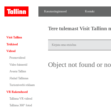
Kasutustingimused
Kontakt
Tere tulemast Visit Tallinn
Visit Tallinn
Trükised
Videod
Promovideod
Object not found or n
Video bännerid
Avasta Tallinn
Jõulud Tallinnas
Turismiveebi reklaam
VR Rakendused
Tallinna VR videod
Tallinna 360° fotod