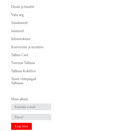
Disain ja käsitöö
Vaba aeg
Sündmused
Inimesed
Infrastruktuur
Konverents ja incentive
Tallinn Card
Tutvusta Tallinna
Tallinna Kuklifest
Teneti võttepaigad
Tallinnas
Minu album
Logi sisse