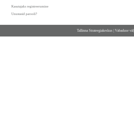
Kasutajaks registreerumine
Unustasid parooli?
Tallinna Strateegiakeskus
|
Vabaduse välj