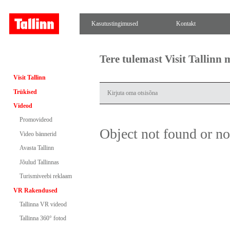
Kasutustingimused
Kontakt
Tere tulemast Visit Tallinn
Visit Tallinn
Trükised
Videod
Promovideod
Object not found or n
Video bännerid
Avasta Tallinn
Jõulud Tallinnas
Turismiveebi reklaam
VR Rakendused
Tallinna VR videod
Tallinna 360° fotod