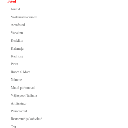
Fotod
Jõulud
Vaatamisväärsused
Aerofotod
Vanalinn
Kesklinn
Kalamaja
Kadriorg
Pirita
Rocca al Mare
Nõmme
Muud piirkonnad
Väljaspool Tallinna
Arhitektuur
Panoraamid
Restoranid ja kohvikud
Toit