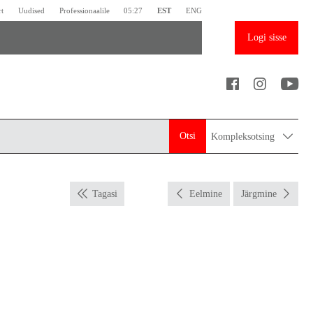
rt
Uudised
Professionaalile
05:27
EST
ENG
Logi sisse
Otsi
Kompleksotsing
Tagasi
Eelmine
Järgmine