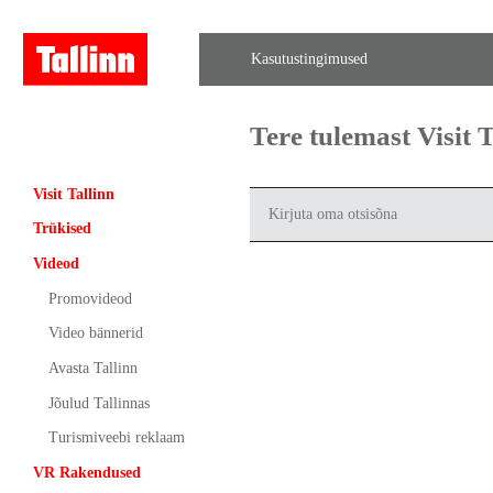
Kasutustingimused
Tere tulemast Visit
Visit Tallinn
Trükised
Videod
Promovideod
Video bännerid
Avasta Tallinn
Jõulud Tallinnas
Turismiveebi reklaam
VR Rakendused