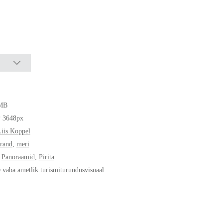
MB
* 3648px
iis Koppel
rand
,
meri
,
Panoraamid
,
Pirita
e vaba ametlik turismiturundusvisuaal