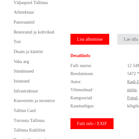
Väljaspool Tallinna
Arhitektuur
Panoraamid
Restoranid ja kohvikud
Lisa albumisse
Lae alla
Toit
Disain ja käsitöö
Detailiinfo
Vaba aeg
Faili suurus:
12.54
Sündmused
Resolutsioon:
5472 
Inimesed
Autor:
Kadi-L
Võtmesõnad:
pirita
,
Infrastruktuur
Kategooriad:
Fotod
Konverents ja incentive
Kasutusõigus:
kõigil
Tallinn Card
Tutvusta Tallinna
Faili info / EXIF
Tallinna Kuklifest