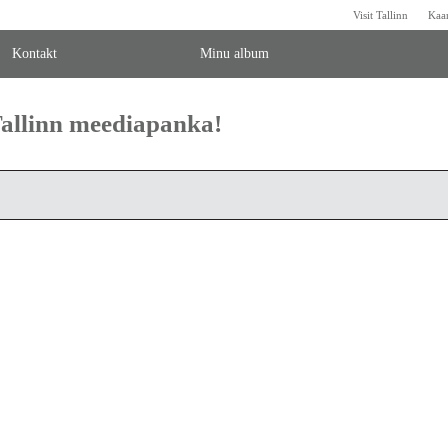
Visit Tallinn
Kaa
Kontakt
Minu album
 Tallinn meediapanka!