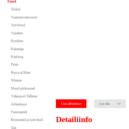
Fotod
Jõulud
Vaatamisväärsused
Aerofotod
Vanalinn
Kesklinn
Kalamaja
Kadriorg
Pirita
Rocca al Mare
Nõmme
Muud piirkonnad
Väljaspool Tallinna
Lisa albumisse
Lae alla
Arhitektuur
Panoraamid
Detailiinfo
Restoranid ja kohvikud
Toit