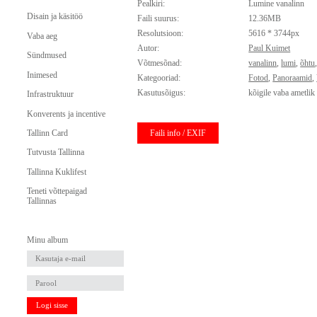
Pealkiri:
Lumine vanalinn
Disain ja käsitöö
Faili suurus:
12.36MB
Resolutsioon:
5616 * 3744px
Vaba aeg
Autor:
Paul Kuimet
Sündmused
Võtmesõnad:
vanalinn
,
lumi
,
õhtu
Inimesed
Kategooriad:
Fotod
,
Panoraamid
,
Kasutusõigus:
kõigile vaba ametlik
Infrastruktuur
Konverents ja incentive
Faili info / EXIF
Tallinn Card
Tutvusta Tallinna
Tallinna Kuklifest
Teneti võttepaigad
Tallinnas
Minu album
Logi sisse