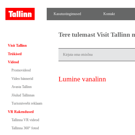
Kasutustingimused
Kontakt
Tere tulemast Visit Tallinn
Visit Tallinn
Trükised
Videod
Promovideod
Lumine vanalinn
Video bännerid
Avasta Tallinn
Jõulud Tallinnas
Turismiveebi reklaam
VR Rakendused
Tallinna VR videod
Tallinna 360° fotod