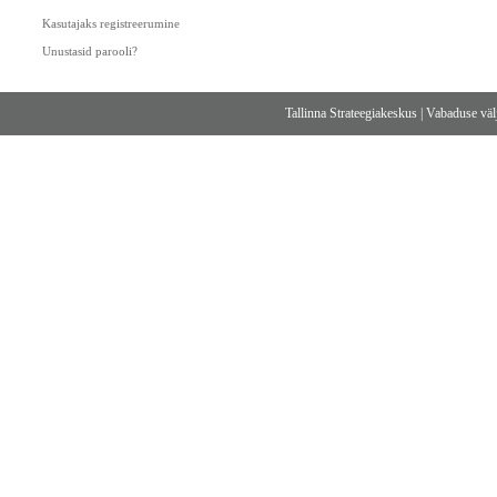
Kasutajaks registreerumine
Unustasid parooli?
Tallinna Strateegiakeskus
|
Vabaduse välj