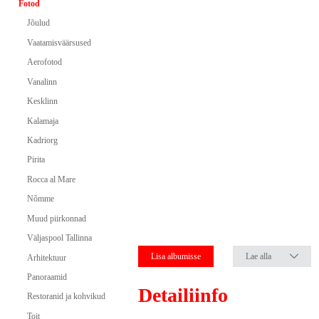
Fotod
Jõulud
Vaatamisväärsused
Aerofotod
Vanalinn
Kesklinn
Kalamaja
Kadriorg
Pirita
Rocca al Mare
Nõmme
Muud piirkonnad
Väljaspool Tallinna
Lisa albumisse
Lae alla
Arhitektuur
Panoraamid
Detailiinfo
Restoranid ja kohvikud
Toit