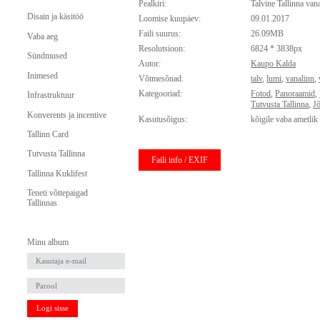
Pealkiri:
Talvine Tallinna van
Disain ja käsitöö
Loomise kuupäev:
09.01.2017
Faili suurus:
26.09MB
Vaba aeg
Resolutsioon:
6824 * 3838px
Sündmused
Autor:
Kaupo Kalda
Inimesed
Võtmesõnad:
talv
,
lumi
,
vanalinn
,
Kategooriad:
Fotod
,
Panoraamid
,
Infrastruktuur
Tutvusta Tallinna
,
J
Konverents ja incentive
Kasutusõigus:
kõigile vaba ametlik
Tallinn Card
Tutvusta Tallinna
Faili info / EXIF
Tallinna Kuklifest
Teneti võttepaigad
Tallinnas
Minu album
Logi sisse