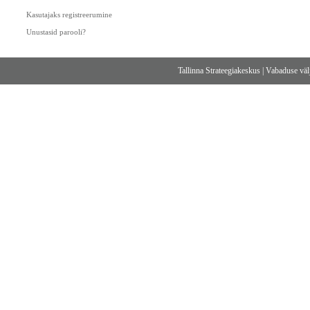
Kasutajaks registreerumine
Unustasid parooli?
Tallinna Strateegiakeskus
|
Vabaduse välj