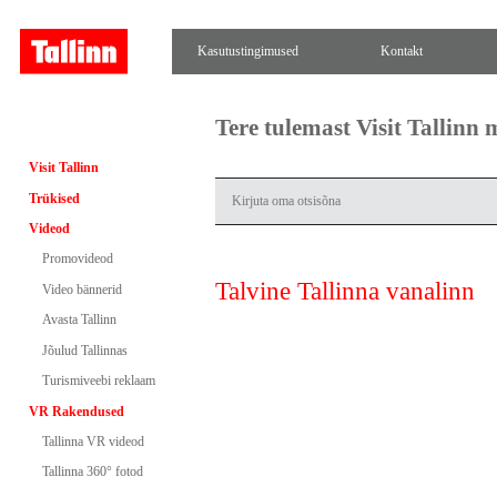
Kasutustingimused
Kontakt
Tere tulemast Visit Tallinn
Visit Tallinn
Trükised
Videod
Promovideod
Talvine Tallinna vanalinn
Video bännerid
Avasta Tallinn
Jõulud Tallinnas
Turismiveebi reklaam
VR Rakendused
Tallinna VR videod
Tallinna 360° fotod