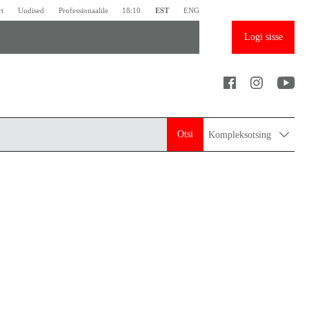
rt
Uudised
Professionaalile
18:10
EST
ENG
Logi sisse
Otsi
Kompleksotsing