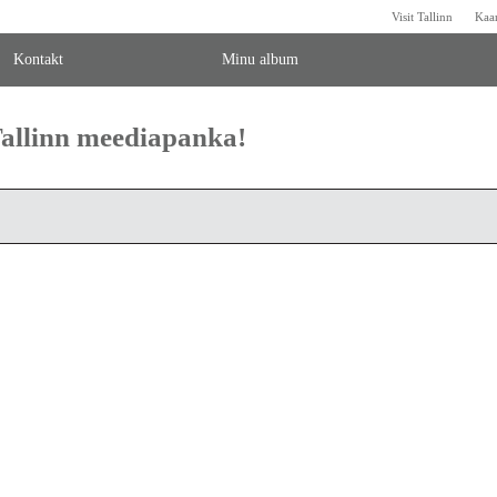
Visit Tallinn
Kaa
Kontakt
Minu album
 Tallinn meediapanka!