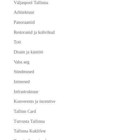
Väljaspool Tallinna
Arhitektuur
Panoraamid
Restoranid ja kohvikud
Toit
Disain ja käsitöö
Vaba aeg
Sündmused
Inimesed
Infrastruktuur
Konverents ja incentive
Tallinn Card
Tutvusta Tallinna
Tallinna Kuklifest