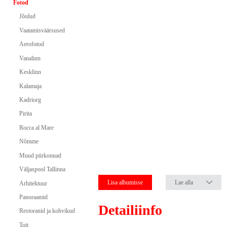
Fotod
Jõulud
Vaatamisväärsused
Aerofotod
Vanalinn
Kesklinn
Kalamaja
Kadriorg
Pirita
Rocca al Mare
Nõmme
Muud piirkonnad
Väljaspool Tallinna
Lisa albumisse
Lae alla
Arhitektuur
Panoraamid
Detailiinfo
Restoranid ja kohvikud
Toit