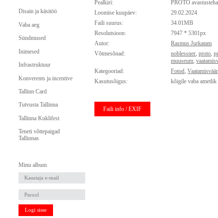
Pealkiri:
PROTO avastusteha
Disain ja käsitöö
Loomise kuupäev:
29.02.2024
Faili suurus:
34.01MB
Vaba aeg
Resolutsioon:
7947 * 5301px
Sündmused
Autor:
Rasmus Jurkatam
Inimesed
Võtmesõnad:
noblessner
,
proto
,
p
muuseum
,
vaatamis
Infrastruktuur
Kategooriad:
Fotod
,
Vaatamisvää
Konverents ja incentive
Kasutusõigus:
kõigile vaba ametlik
Tallinn Card
Tutvusta Tallinna
Faili info / EXIF
Tallinna Kuklifest
Teneti võttepaigad
Tallinnas
Minu album
Logi sisse