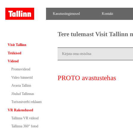
Kasutustingimused
Kontakt
Tere tulemast Visit Tallinn
Visit Tallinn
Trükised
Videod
Promovideod
PROTO avastustehas
Video bännerid
Avasta Tallinn
Jõulud Tallinnas
Turismiveebi reklaam
VR Rakendused
Tallinna VR videod
Tallinna 360° fotod