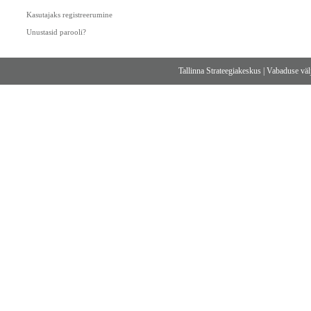
Kasutajaks registreerumine
Unustasid parooli?
Tallinna Strateegiakeskus
|
Vabaduse välj