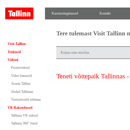
Kasutustingimused
Kontakt
Tere tulemast Visit Tallinn
Visit Tallinn
Trükised
Videod
Promovideod
Teneti võttepaik Tallinnas 
Video bännerid
Avasta Tallinn
Jõulud Tallinnas
Turismiveebi reklaam
VR Rakendused
Tallinna VR videod
Tallinna 360° fotod