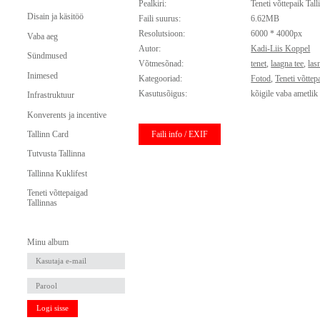
Pealkiri:
Teneti võttepaik Tall
Disain ja käsitöö
Faili suurus:
6.62MB
Resolutsioon:
6000 * 4000px
Vaba aeg
Autor:
Kadi-Liis Koppel
Sündmused
Võtmesõnad:
tenet
,
laagna tee
,
las
Inimesed
Kategooriad:
Fotod
,
Teneti võttep
Kasutusõigus:
kõigile vaba ametlik
Infrastruktuur
Konverents ja incentive
Faili info / EXIF
Tallinn Card
Tutvusta Tallinna
Tallinna Kuklifest
Teneti võttepaigad
Tallinnas
Minu album
Logi sisse