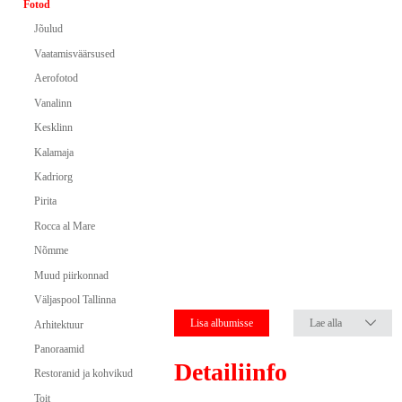
Fotod
Jõulud
Vaatamisväärsused
Aerofotod
Vanalinn
Kesklinn
Kalamaja
Kadriorg
Pirita
Rocca al Mare
Nõmme
Muud piirkonnad
Väljaspool Tallinna
Lisa albumisse
Lae alla
Arhitektuur
Panoraamid
Detailiinfo
Restoranid ja kohvikud
Toit