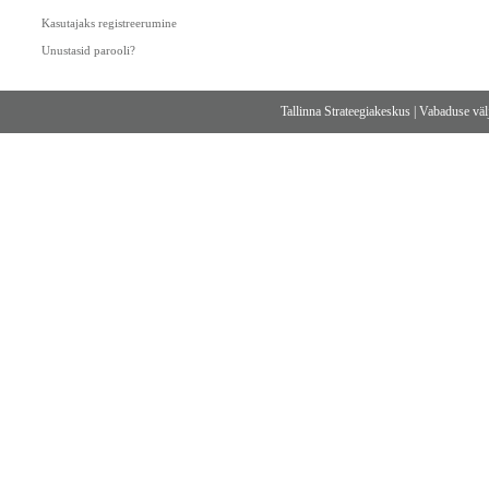
Kasutajaks registreerumine
Unustasid parooli?
Tallinna Strateegiakeskus
|
Vabaduse välj