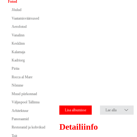
Fotod
Jõulud
Vaatamisväärsused
Aerofotod
Vanalinn
Kesklinn
Kalamaja
Kadriorg
Pirita
Rocca al Mare
Nõmme
Muud piirkonnad
Väljaspool Tallinna
Lisa albumisse
Lae alla
Arhitektuur
Panoraamid
Detailiinfo
Restoranid ja kohvikud
Toit