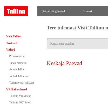
Kasutustingimused
Kontakt
Tere tulemast Visit Tallinn
Visit Tallinn
Trükised
Videod
Promovideod
Keskaja Päevad
Video bännerid
Avasta Tallinn
Jõulud Tallinnas
Turismiveebi reklaam
VR Rakendused
Tallinna VR videod
Tallinna 360° fotod