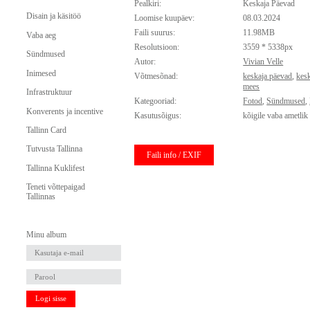
Pealkiri:
Keskaja Päevad
Disain ja käsitöö
Loomise kuupäev:
08.03.2024
Faili suurus:
11.98MB
Vaba aeg
Resolutsioon:
3559 * 5338px
Sündmused
Autor:
Vivian Velle
Inimesed
Võtmesõnad:
keskaja päevad
,
kes
mees
Infrastruktuur
Kategooriad:
Fotod
,
Sündmused
,
Konverents ja incentive
Kasutusõigus:
kõigile vaba ametlik
Tallinn Card
Tutvusta Tallinna
Faili info / EXIF
Tallinna Kuklifest
Teneti võttepaigad
Tallinnas
Minu album
Logi sisse