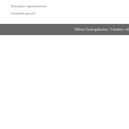
Kasutajaks registreerumine
Unustasid parooli?
Tallinna Strateegiakeskus
|
Vabaduse välj