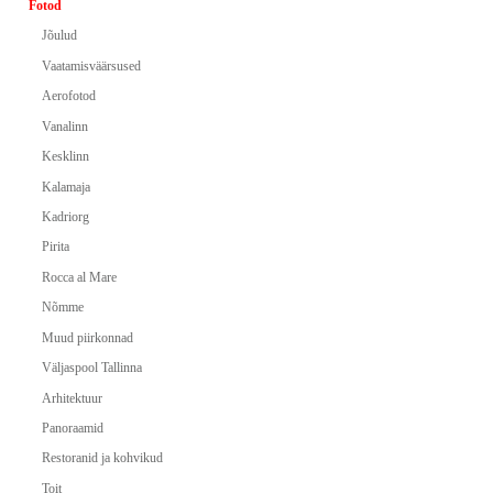
Fotod
Jõulud
Vaatamisväärsused
Aerofotod
Vanalinn
Kesklinn
Kalamaja
Kadriorg
Pirita
Rocca al Mare
Nõmme
Muud piirkonnad
Väljaspool Tallinna
Arhitektuur
Panoraamid
Restoranid ja kohvikud
Toit