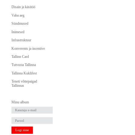
Disain ja käsitöö
Vaba aeg
Sündmused
Inimesed
Infrastruktuur
Konverents ja incentive
Tallinn Card
Tutvusta Tallinna
Tallinna Kuklifest
Teneti võttepaigad
Tallinnas
Minu album
Logi sisse