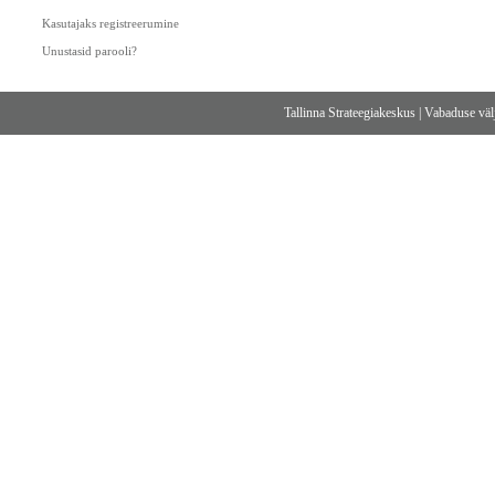
Kasutajaks registreerumine
Unustasid parooli?
Tallinna Strateegiakeskus
|
Vabaduse välj