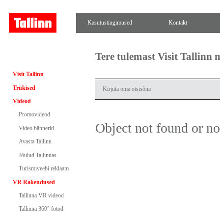
Kasutustingimused
Kontakt
Tere tulemast Visit Tallinn
Visit Tallinn
Trükised
Videod
Promovideod
Object not found or n
Video bännerid
Avasta Tallinn
Jõulud Tallinnas
Turismiveebi reklaam
VR Rakendused
Tallinna VR videod
Tallinna 360° fotod