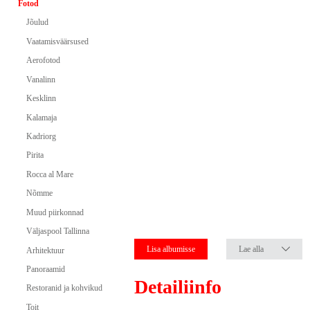
Fotod
Jõulud
Vaatamisväärsused
Aerofotod
Vanalinn
Kesklinn
Kalamaja
Kadriorg
Pirita
Rocca al Mare
Nõmme
Muud piirkonnad
Väljaspool Tallinna
Lisa albumisse
Lae alla
Arhitektuur
Panoraamid
Detailiinfo
Restoranid ja kohvikud
Toit