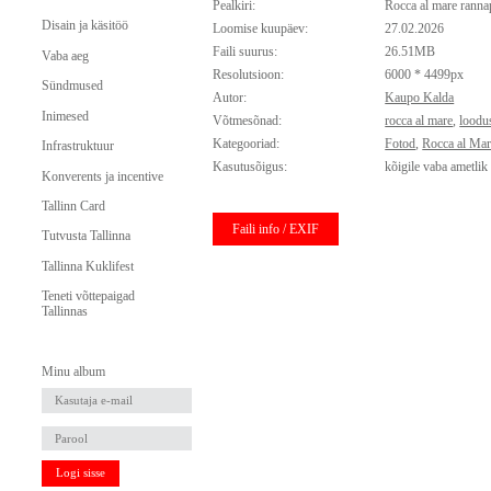
Pealkiri:
Rocca al mare rann
Disain ja käsitöö
Loomise kuupäev:
27.02.2026
Faili suurus:
26.51MB
Vaba aeg
Resolutsioon:
6000 * 4499px
Sündmused
Autor:
Kaupo Kalda
Inimesed
Võtmesõnad:
rocca al mare
,
loodu
Kategooriad:
Fotod
,
Rocca al Ma
Infrastruktuur
Kasutusõigus:
kõigile vaba ametlik
Konverents ja incentive
Tallinn Card
Faili info / EXIF
Tutvusta Tallinna
Tallinna Kuklifest
Teneti võttepaigad
Tallinnas
Minu album
Logi sisse