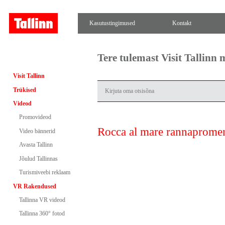
Kasutustingimused
Kontakt
Tere tulemast Visit Tallinn
Visit Tallinn
Trükised
Videod
Promovideod
Rocca al mare rannaprome
Video bännerid
Avasta Tallinn
Jõulud Tallinnas
Turismiveebi reklaam
VR Rakendused
Tallinna VR videod
Tallinna 360° fotod