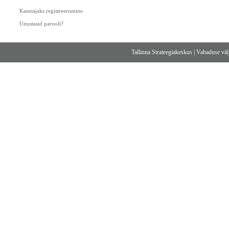
Kasutajaks registreerumine
Unustasid parooli?
Tallinna Strateegiakeskus
|
Vabaduse välj