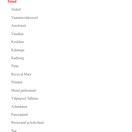
Fotod
Jõulud
Vaatamisväärsused
Aerofotod
Vanalinn
Kesklinn
Kalamaja
Kadriorg
Pirita
Rocca al Mare
Nõmme
Muud piirkonnad
Väljaspool Tallinna
Arhitektuur
Panoraamid
Restoranid ja kohvikud
Toit