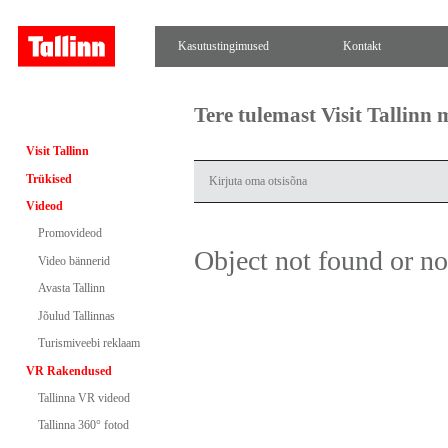
Kasutustingimused
Kontakt
Tere tulemast Visit Tallinn
Visit Tallinn
Trükised
Videod
Promovideod
Object not found or n
Video bännerid
Avasta Tallinn
Jõulud Tallinnas
Turismiveebi reklaam
VR Rakendused
Tallinna VR videod
Tallinna 360° fotod