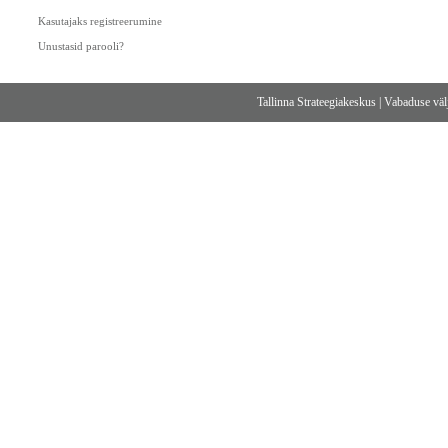
Kasutajaks registreerumine
Unustasid parooli?
Tallinna Strateegiakeskus
|
Vabaduse välj