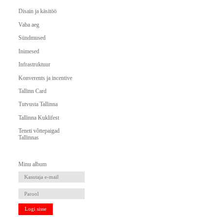
Disain ja käsitöö
Vaba aeg
Sündmused
Inimesed
Infrastruktuur
Konverents ja incentive
Tallinn Card
Tutvusta Tallinna
Tallinna Kuklifest
Teneti võttepaigad
Tallinnas
Minu album
Logi sisse