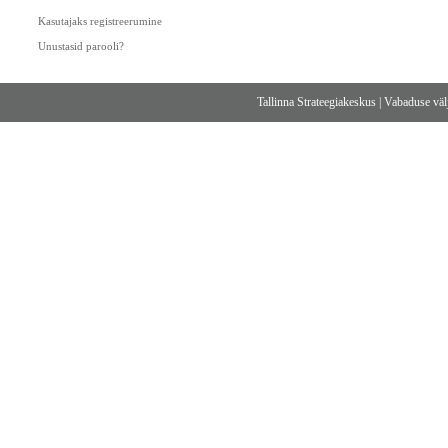
Kasutajaks registreerumine
Unustasid parooli?
Tallinna Strateegiakeskus
|
Vabaduse välj