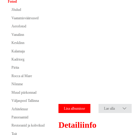
Fotod
Jõulud
Vaatamisväärsused
Aerofotod
Vanalinn
Kesklinn
Kalamaja
Kadriorg
Pirita
Rocca al Mare
Nõmme
Muud piirkonnad
Väljaspool Tallinna
Lisa albumisse
Lae alla
Arhitektuur
Panoraamid
Detailiinfo
Restoranid ja kohvikud
Toit