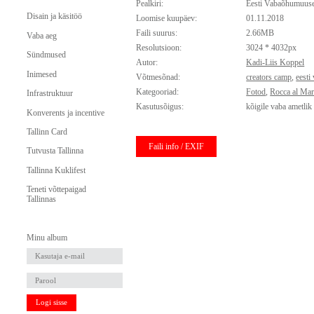
Pealkiri:
Eesti Vabaõhumuu
Disain ja käsitöö
Loomise kuupäev:
01.11.2018
Faili suurus:
2.66MB
Vaba aeg
Resolutsioon:
3024 * 4032px
Sündmused
Autor:
Kadi-Liis Koppel
Inimesed
Võtmesõnad:
creators camp
,
eest
Kategooriad:
Fotod
,
Rocca al Ma
Infrastruktuur
Kasutusõigus:
kõigile vaba ametlik
Konverents ja incentive
Tallinn Card
Faili info / EXIF
Tutvusta Tallinna
Tallinna Kuklifest
Teneti võttepaigad
Tallinnas
Minu album
Logi sisse