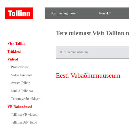
Kasutustingimused
Kontakt
Tere tulemast Visit Tallinn
Visit Tallinn
Trükised
Videod
Promovideod
Eesti Vabaõhumuuseum
Video bännerid
Avasta Tallinn
Jõulud Tallinnas
Turismiveebi reklaam
VR Rakendused
Tallinna VR videod
Tallinna 360° fotod