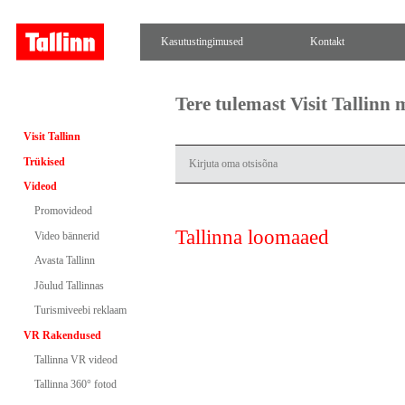
Kasutustingimused
Kontakt
Tere tulemast Visit Tallinn
Visit Tallinn
Trükised
Videod
Promovideod
Tallinna loomaaed
Video bännerid
Avasta Tallinn
Jõulud Tallinnas
Turismiveebi reklaam
VR Rakendused
Tallinna VR videod
Tallinna 360° fotod