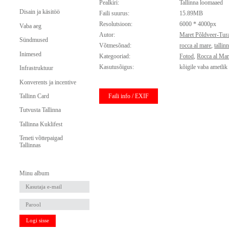
Pealkiri:
Tallinna loomaaed
Disain ja käsitöö
Faili suurus:
15.89MB
Resolutsioon:
6000 * 4000px
Vaba aeg
Autor:
Maret Põldveer-Tur
Sündmused
Võtmesõnad:
rocca al mare
,
talli
Inimesed
Kategooriad:
Fotod
,
Rocca al Ma
Kasutusõigus:
kõigile vaba ametlik
Infrastruktuur
Konverents ja incentive
Faili info / EXIF
Tallinn Card
Tutvusta Tallinna
Tallinna Kuklifest
Teneti võttepaigad
Tallinnas
Minu album
Logi sisse