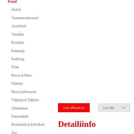
Fotod
Jõulud
Vaatamisväärsused
Aerofotod
Vanalinn
Kesklinn
Kalamaja
Kadriorg
Pirita
Rocca al Mare
Nõmme
Muud piirkonnad
Väljaspool Tallinna
Lisa albumisse
Lae alla
Arhitektuur
Panoraamid
Detailiinfo
Restoranid ja kohvikud
Toit