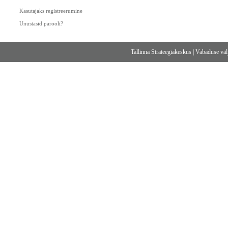
Kasutajaks registreerumine
Unustasid parooli?
Tallinna Strateegiakeskus
|
Vabaduse välj