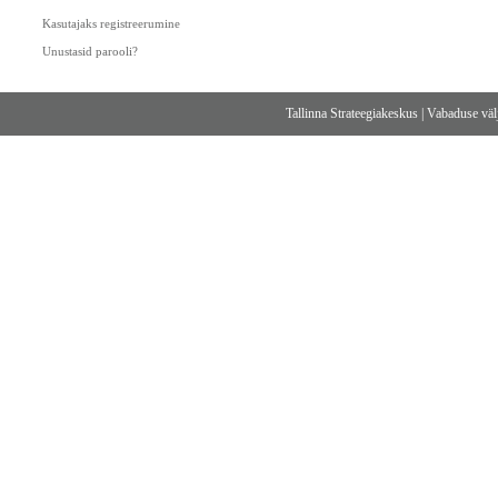
Kasutajaks registreerumine
Unustasid parooli?
Tallinna Strateegiakeskus
|
Vabaduse välj