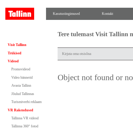
Kasutustingimused
Kontakt
Tere tulemast Visit Tallinn
Visit Tallinn
Trükised
Videod
Promovideod
Object not found or n
Video bännerid
Avasta Tallinn
Jõulud Tallinnas
Turismiveebi reklaam
VR Rakendused
Tallinna VR videod
Tallinna 360° fotod