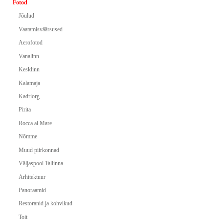
Fotod
Jõulud
Vaatamisväärsused
Aerofotod
Vanalinn
Kesklinn
Kalamaja
Kadriorg
Pirita
Rocca al Mare
Nõmme
Muud piirkonnad
Väljaspool Tallinna
Arhitektuur
Panoraamid
Restoranid ja kohvikud
Toit