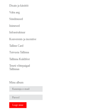
Disain ja käsitöö
Vaba aeg
Sündmused
Inimesed
Infrastruktuur
Konverents ja incentive
Tallinn Card
Tutvusta Tallinna
Tallinna Kuklifest
Teneti võttepaigad
Tallinnas
Minu album
Logi sisse