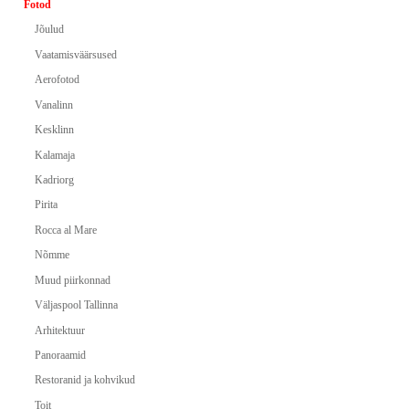
Fotod
Jõulud
Vaatamisväärsused
Aerofotod
Vanalinn
Kesklinn
Kalamaja
Kadriorg
Pirita
Rocca al Mare
Nõmme
Muud piirkonnad
Väljaspool Tallinna
Arhitektuur
Panoraamid
Restoranid ja kohvikud
Toit