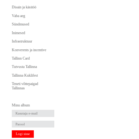
Disain ja käsitöö
Vaba aeg
Sündmused
Inimesed
Infrastruktuur
Konverents ja incentive
Tallinn Card
Tutvusta Tallinna
Tallinna Kuklifest
Teneti võttepaigad
Tallinnas
Minu album
Logi sisse