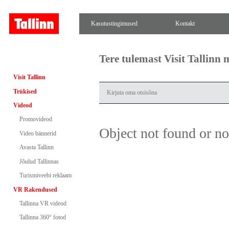
Kasutustingimused
Kontakt
Tere tulemast Visit Tallinn
Visit Tallinn
Trükised
Videod
Promovideod
Object not found or n
Video bännerid
Avasta Tallinn
Jõulud Tallinnas
Turismiveebi reklaam
VR Rakendused
Tallinna VR videod
Tallinna 360° fotod