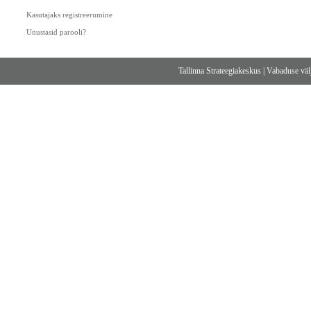
Kasutajaks registreerumine
Unustasid parooli?
Tallinna Strateegiakeskus
|
Vabaduse välj