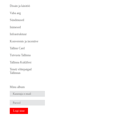
Disain ja käsitöö
Vaba aeg
Sündmused
Inimesed
Infrastruktuur
Konverents ja incentive
Tallinn Card
Tutvusta Tallinna
Tallinna Kuklifest
Teneti võttepaigad
Tallinnas
Minu album
Logi sisse