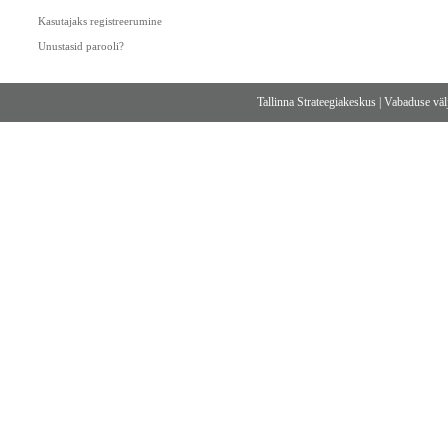
Kasutajaks registreerumine
Unustasid parooli?
Tallinna Strateegiakeskus
|
Vabaduse välj