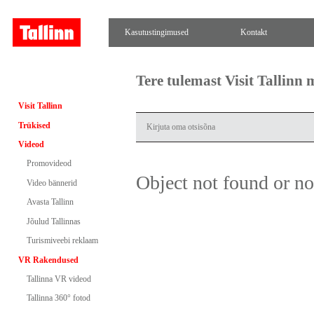
Kasutustingimused
Kontakt
Tere tulemast Visit Tallinn
Visit Tallinn
Trükised
Videod
Promovideod
Object not found or n
Video bännerid
Avasta Tallinn
Jõulud Tallinnas
Turismiveebi reklaam
VR Rakendused
Tallinna VR videod
Tallinna 360° fotod