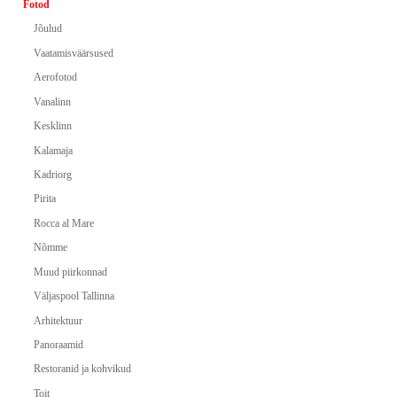
Fotod
Jõulud
Vaatamisväärsused
Aerofotod
Vanalinn
Kesklinn
Kalamaja
Kadriorg
Pirita
Rocca al Mare
Nõmme
Muud piirkonnad
Väljaspool Tallinna
Arhitektuur
Panoraamid
Restoranid ja kohvikud
Toit