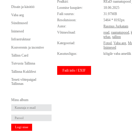
Pealkiri:
REaD raamatupood 
Disain ja käsitöö
Loomise kuupäev:
18.06.2025
Faili suurus:
31.97MB
Vaba aeg
Resolutsioon:
5464 * 8192px
Sündmused
Autor:
Rasmus Jurkatam
Inimesed
Võtmesõnad:
read
,
raamatupood
,
tehas
,
tallinn
Infrastruktuur
Kategooriad:
Fotod
,
Vaba aeg
,
Mu
Konverents ja incentive
Inimesed
Kasutusõigus:
kõigile vaba ametlik
Tallinn Card
Tutvusta Tallinna
Faili info / EXIF
Tallinna Kuklifest
Teneti võttepaigad
Tallinnas
Minu album
Logi sisse