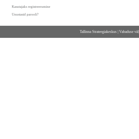
Kasutajaks registreerumine
Unustasid parooli?
Tallinna Strateegiakeskus
|
Vabaduse välj