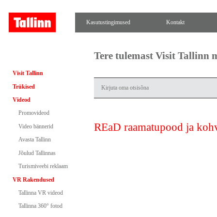
Kasutustingimused
Kontakt
Tere tulemast Visit Tallinn
Visit Tallinn
Trükised
Videod
Promovideod
REaD raamatupood ja koh
Video bännerid
Avasta Tallinn
Jõulud Tallinnas
Turismiveebi reklaam
VR Rakendused
Tallinna VR videod
Tallinna 360° fotod