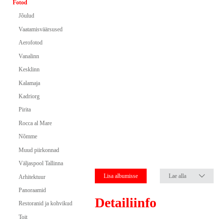
Fotod
Jõulud
Vaatamisväärsused
Aerofotod
Vanalinn
Kesklinn
Kalamaja
Kadriorg
Pirita
Rocca al Mare
Nõmme
Muud piirkonnad
Väljaspool Tallinna
Lisa albumisse
Lae alla
Arhitektuur
Panoraamid
Detailiinfo
Restoranid ja kohvikud
Toit