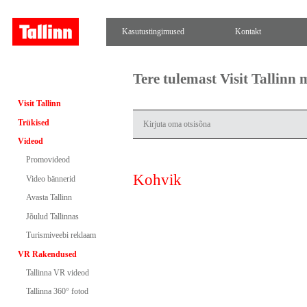
Kasutustingimused
Kontakt
Tere tulemast Visit Tallinn
Visit Tallinn
Trükised
Videod
Promovideod
Kohvik
Video bännerid
Avasta Tallinn
Jõulud Tallinnas
Turismiveebi reklaam
VR Rakendused
Tallinna VR videod
Tallinna 360° fotod