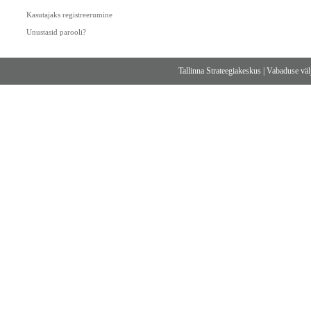
Kasutajaks registreerumine
Unustasid parooli?
Tallinna Strateegiakeskus
|
Vabaduse välj