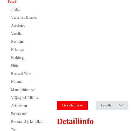
Fotod
Jõulud
Vaatamisväärsused
Aerofotod
Vanalinn
Kesklinn
Kalamaja
Kadriorg
Pirita
Rocca al Mare
Nõmme
Muud piirkonnad
Väljaspool Tallinna
Lisa albumisse
Lae alla
Arhitektuur
Panoraamid
Detailiinfo
Restoranid ja kohvikud
Toit