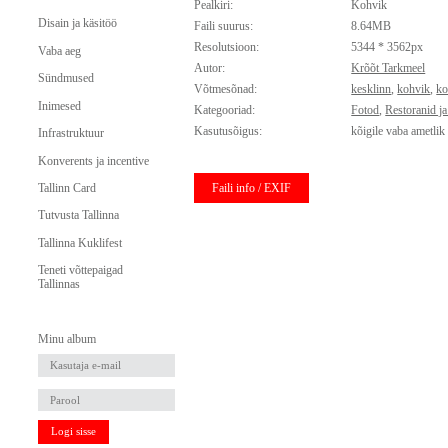
Pealkiri:
Kohvik
Disain ja käsitöö
Faili suurus:
8.64MB
Resolutsioon:
5344 * 3562px
Vaba aeg
Autor:
Krõõt Tarkmeel
Sündmused
Võtmesõnad:
kesklinn
,
kohvik
,
k
Inimesed
Kategooriad:
Fotod
,
Restoranid j
Kasutusõigus:
kõigile vaba ametlik
Infrastruktuur
Konverents ja incentive
Faili info / EXIF
Tallinn Card
Tutvusta Tallinna
Tallinna Kuklifest
Teneti võttepaigad
Tallinnas
Minu album
Logi sisse