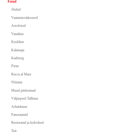
Fotod
Jõulud
Vaatamisväärsused
Aerofotod
Vanalinn
Kesklinn
Kalamaja
Kadriorg
Pirita
Rocca al Mare
Nõmme
Muud piirkonnad
Väljaspool Tallinna
Arhitektuur
Panoraamid
Restoranid ja kohvikud
Toit