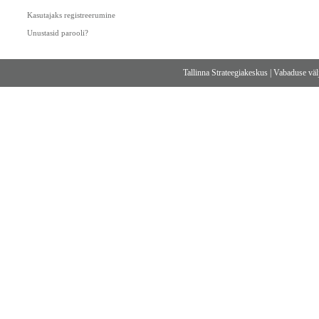
Kasutajaks registreerumine
Unustasid parooli?
Tallinna Strateegiakeskus
|
Vabaduse välj