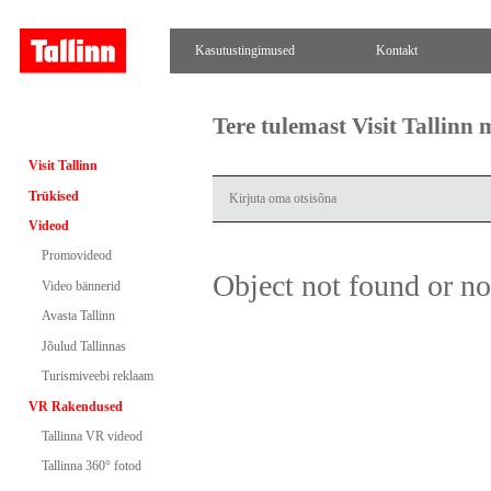
Kasutustingimused
Kontakt
Tere tulemast Visit Tallinn
Visit Tallinn
Trükised
Videod
Promovideod
Object not found or n
Video bännerid
Avasta Tallinn
Jõulud Tallinnas
Turismiveebi reklaam
VR Rakendused
Tallinna VR videod
Tallinna 360° fotod