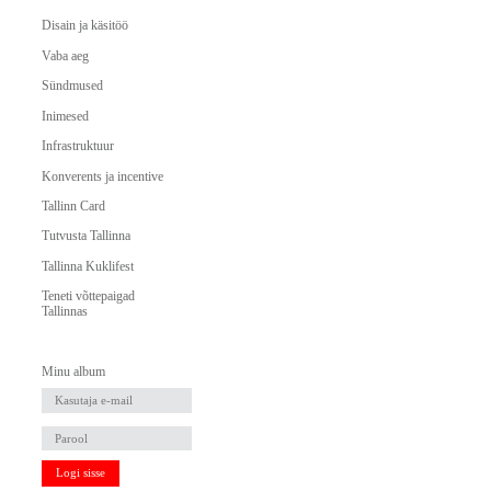
Disain ja käsitöö
Vaba aeg
Sündmused
Inimesed
Infrastruktuur
Konverents ja incentive
Tallinn Card
Tutvusta Tallinna
Tallinna Kuklifest
Teneti võttepaigad
Tallinnas
Minu album
Logi sisse