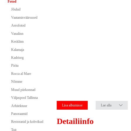
Fotod
Jõulud
Vaatamisväärsused
Aerofotod
Vanalinn
Kesklinn
Kalamaja
Kadriorg
Pirita
Rocca al Mare
Nõmme
Muud piirkonnad
Väljaspool Tallinna
Lisa albumisse
Lae alla
Arhitektuur
Panoraamid
Detailiinfo
Restoranid ja kohvikud
Toit