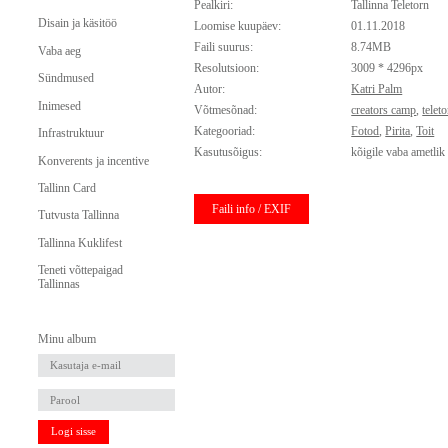
Pealkiri:
Tallinna Teletorn
Disain ja käsitöö
Loomise kuupäev:
01.11.2018
Faili suurus:
8.74MB
Vaba aeg
Resolutsioon:
3009 * 4296px
Sündmused
Autor:
Katri Palm
Inimesed
Võtmesõnad:
creators camp
,
telet
Kategooriad:
Fotod
,
Pirita
,
Toit
Infrastruktuur
Kasutusõigus:
kõigile vaba ametlik
Konverents ja incentive
Tallinn Card
Faili info / EXIF
Tutvusta Tallinna
Tallinna Kuklifest
Teneti võttepaigad
Tallinnas
Minu album
Logi sisse