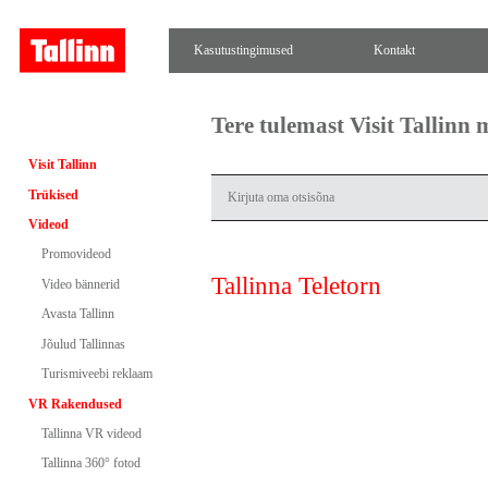
Kasutustingimused
Kontakt
Tere tulemast Visit Tallinn
Visit Tallinn
Trükised
Videod
Promovideod
Tallinna Teletorn
Video bännerid
Avasta Tallinn
Jõulud Tallinnas
Turismiveebi reklaam
VR Rakendused
Tallinna VR videod
Tallinna 360° fotod