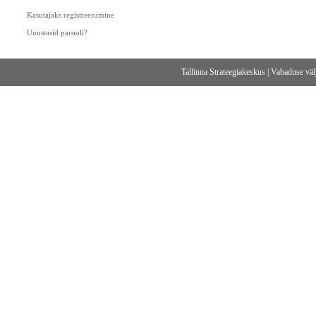
Kasutajaks registreerumine
Unustasid parooli?
Tallinna Strateegiakeskus
|
Vabaduse välj