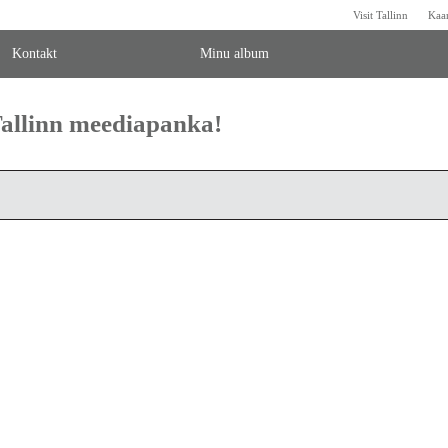
Visit Tallinn
Kaa
Kontakt
Minu album
 Tallinn meediapanka!