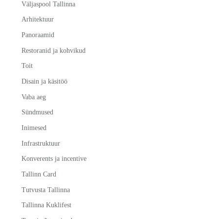
Väljaspool Tallinna
Arhitektuur
Panoraamid
Restoranid ja kohvikud
Toit
Disain ja käsitöö
Vaba aeg
Sündmused
Inimesed
Infrastruktuur
Konverents ja incentive
Tallinn Card
Tutvusta Tallinna
Tallinna Kuklifest