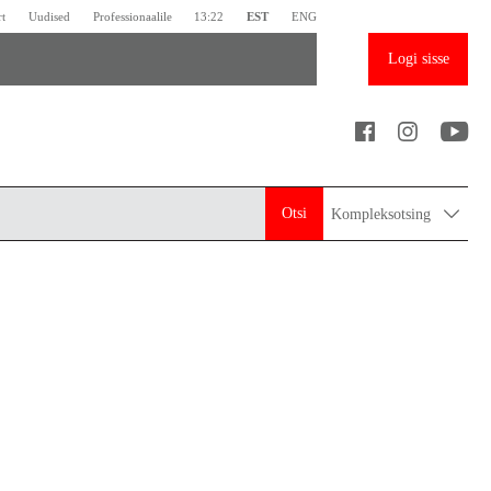
rt
Uudised
Professionaalile
13:22
EST
ENG
Logi sisse
Otsi
Kompleksotsing