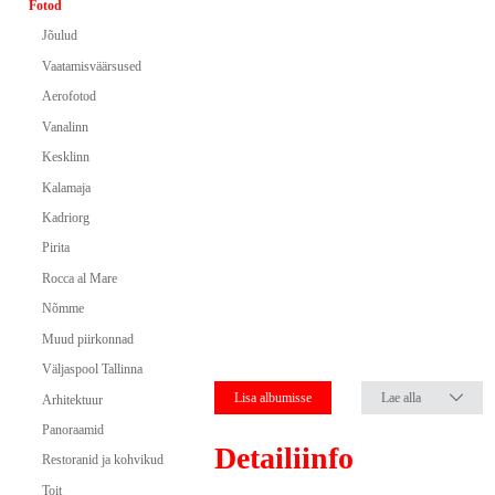
Fotod
Jõulud
Vaatamisväärsused
Aerofotod
Vanalinn
Kesklinn
Kalamaja
Kadriorg
Pirita
Rocca al Mare
Nõmme
Muud piirkonnad
Väljaspool Tallinna
Lisa albumisse
Lae alla
Arhitektuur
Panoraamid
Detailiinfo
Restoranid ja kohvikud
Toit