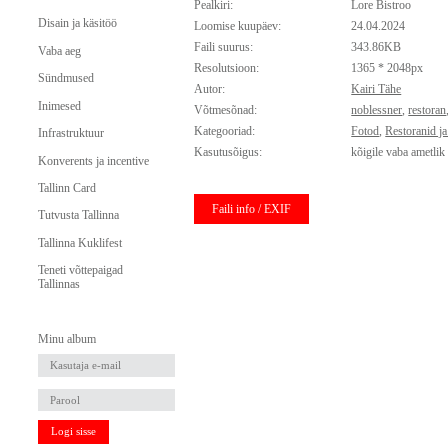
Pealkiri:
Lore Bistroo
Disain ja käsitöö
Loomise kuupäev:
24.04.2024
Faili suurus:
343.86KB
Vaba aeg
Resolutsioon:
1365 * 2048px
Sündmused
Autor:
Kairi Tähe
Inimesed
Võtmesõnad:
noblessner
,
restoran
Kategooriad:
Fotod
,
Restoranid j
Infrastruktuur
Kasutusõigus:
kõigile vaba ametlik
Konverents ja incentive
Tallinn Card
Faili info / EXIF
Tutvusta Tallinna
Tallinna Kuklifest
Teneti võttepaigad
Tallinnas
Minu album
Logi sisse