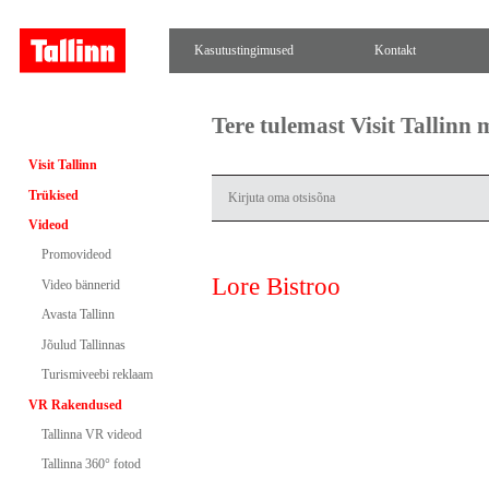
Kasutustingimused
Kontakt
Tere tulemast Visit Tallinn
Visit Tallinn
Trükised
Videod
Promovideod
Lore Bistroo
Video bännerid
Avasta Tallinn
Jõulud Tallinnas
Turismiveebi reklaam
VR Rakendused
Tallinna VR videod
Tallinna 360° fotod