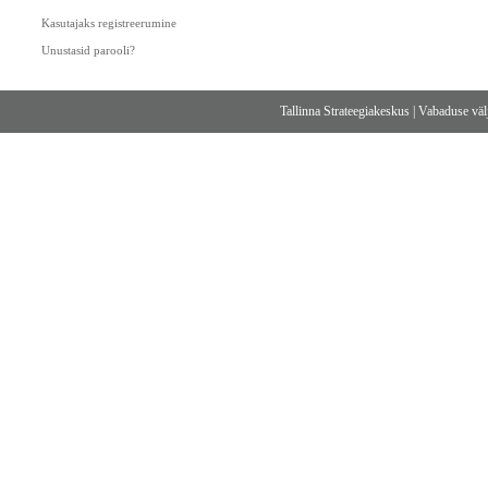
Kasutajaks registreerumine
Unustasid parooli?
Tallinna Strateegiakeskus
|
Vabaduse välj