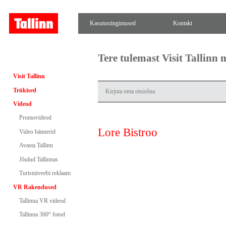
Kasutustingimused
Kontakt
Tere tulemast Visit Tallinn
Visit Tallinn
Trükised
Videod
Promovideod
Lore Bistroo
Video bännerid
Avasta Tallinn
Jõulud Tallinnas
Turismiveebi reklaam
VR Rakendused
Tallinna VR videod
Tallinna 360° fotod