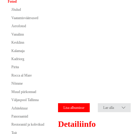
Fotod
Jõulud
Vaatamisväärsused
Aerofotod
Vanalinn
Kesklinn
Kalamaja
Kadriorg
Pirita
Rocca al Mare
Nõmme
Muud piirkonnad
Väljaspool Tallinna
Lisa albumisse
Lae alla
Arhitektuur
Panoraamid
Detailiinfo
Restoranid ja kohvikud
Toit