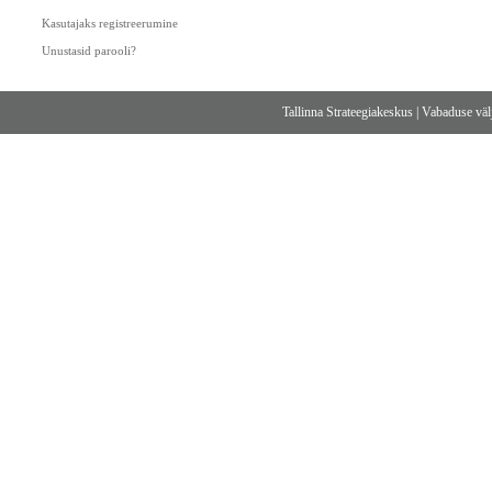
Kasutajaks registreerumine
Unustasid parooli?
Tallinna Strateegiakeskus
|
Vabaduse välj