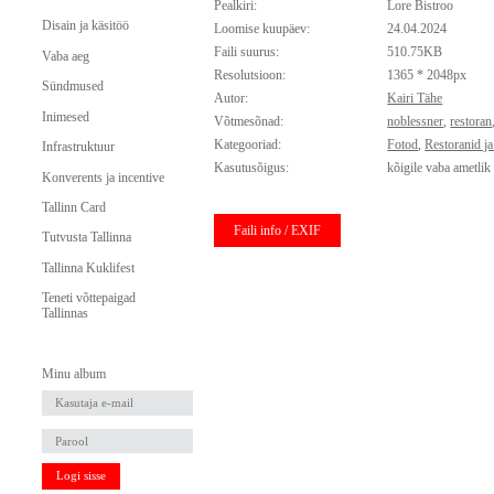
Pealkiri:
Lore Bistroo
Disain ja käsitöö
Loomise kuupäev:
24.04.2024
Faili suurus:
510.75KB
Vaba aeg
Resolutsioon:
1365 * 2048px
Sündmused
Autor:
Kairi Tähe
Inimesed
Võtmesõnad:
noblessner
,
restoran
Kategooriad:
Fotod
,
Restoranid j
Infrastruktuur
Kasutusõigus:
kõigile vaba ametlik
Konverents ja incentive
Tallinn Card
Faili info / EXIF
Tutvusta Tallinna
Tallinna Kuklifest
Teneti võttepaigad
Tallinnas
Minu album
Logi sisse