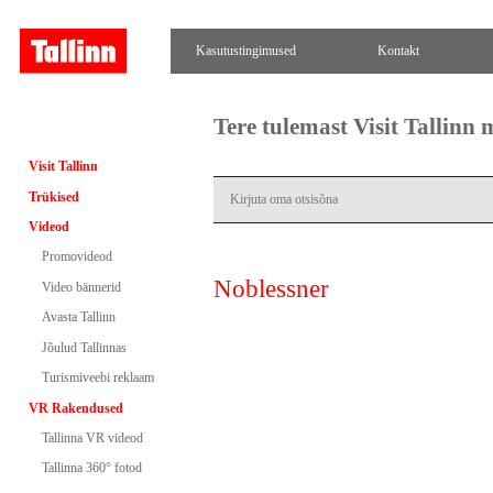
Kasutustingimused
Kontakt
Tere tulemast Visit Tallinn
Visit Tallinn
Trükised
Videod
Promovideod
Noblessner
Video bännerid
Avasta Tallinn
Jõulud Tallinnas
Turismiveebi reklaam
VR Rakendused
Tallinna VR videod
Tallinna 360° fotod