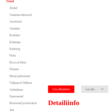
Fotod
Jõulud
Vaatamisväärsused
Aerofotod
Vanalinn
Kesklinn
Kalamaja
Kadriorg
Pirita
Rocca al Mare
Nõmme
Muud piirkonnad
Väljaspool Tallinna
Lisa albumisse
Lae alla
Arhitektuur
Panoraamid
Detailiinfo
Restoranid ja kohvikud
Toit