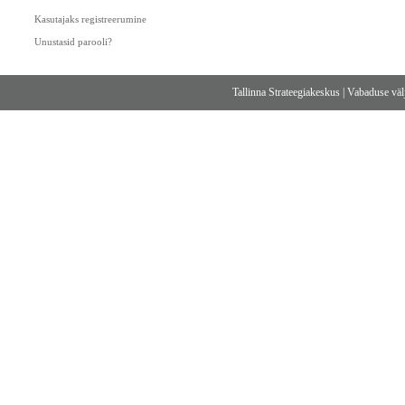
Kasutajaks registreerumine
Unustasid parooli?
Tallinna Strateegiakeskus
|
Vabaduse välj