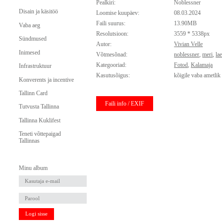
Pealkiri:
Noblessner
Disain ja käsitöö
Loomise kuupäev:
08.03.2024
Faili suurus:
13.90MB
Vaba aeg
Resolutsioon:
3559 * 5338px
Sündmused
Autor:
Vivian Velle
Inimesed
Võtmesõnad:
noblessner
,
meri
,
la
Kategooriad:
Fotod
,
Kalamaja
Infrastruktuur
Kasutusõigus:
kõigile vaba ametlik
Konverents ja incentive
Tallinn Card
Faili info / EXIF
Tutvusta Tallinna
Tallinna Kuklifest
Teneti võttepaigad
Tallinnas
Minu album
Logi sisse