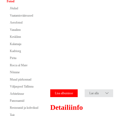
Fotod
Jõulud
Vaatamisväärsused
Aerofotod
Vanalinn
Kesklinn
Kalamaja
Kadriorg
Pirita
Rocca al Mare
Nõmme
Muud piirkonnad
Väljaspool Tallinna
Lisa albumisse
Lae alla
Arhitektuur
Panoraamid
Detailiinfo
Restoranid ja kohvikud
Toit