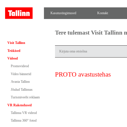
Kasutustingimused
Kontakt
Tere tulemast Visit Tallinn
Visit Tallinn
Trükised
Videod
Promovideod
PROTO avastustehas
Video bännerid
Avasta Tallinn
Jõulud Tallinnas
Turismiveebi reklaam
VR Rakendused
Tallinna VR videod
Tallinna 360° fotod