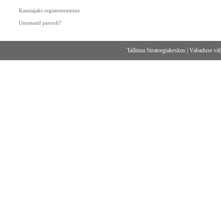
Kasutajaks registreerumine
Unustasid parooli?
Tallinna Strateegiakeskus
|
Vabaduse välj