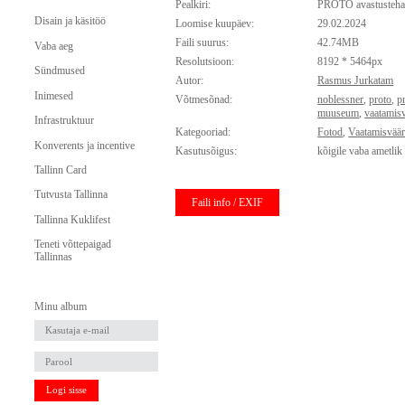
Pealkiri:
PROTO avastusteha
Disain ja käsitöö
Loomise kuupäev:
29.02.2024
Faili suurus:
42.74MB
Vaba aeg
Resolutsioon:
8192 * 5464px
Sündmused
Autor:
Rasmus Jurkatam
Inimesed
Võtmesõnad:
noblessner
,
proto
,
p
muuseum
,
vaatamis
Infrastruktuur
Kategooriad:
Fotod
,
Vaatamisvää
Konverents ja incentive
Kasutusõigus:
kõigile vaba ametlik
Tallinn Card
Tutvusta Tallinna
Faili info / EXIF
Tallinna Kuklifest
Teneti võttepaigad
Tallinnas
Minu album
Logi sisse