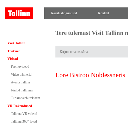
Kasutustingimused
Kontakt
Tere tulemast Visit Tallinn
Visit Tallinn
Trükised
Videod
Promovideod
Lore Bistroo Noblessneris
Video bännerid
Avasta Tallinn
Jõulud Tallinnas
Turismiveebi reklaam
VR Rakendused
Tallinna VR videod
Tallinna 360° fotod