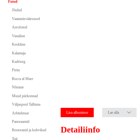
Fotod
Jõulud
Vaatamisväärsused
Aerofotod
Vanalinn
Kesklinn
Kalamaja
Kadriorg
Pirita
Rocca al Mare
Nõmme
Muud piirkonnad
Väljaspool Tallinna
Lisa albumisse
Lae alla
Arhitektuur
Panoraamid
Detailiinfo
Restoranid ja kohvikud
Toit