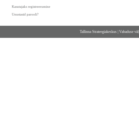
Kasutajaks registreerumine
Unustasid parooli?
Tallinna Strateegiakeskus
|
Vabaduse välj