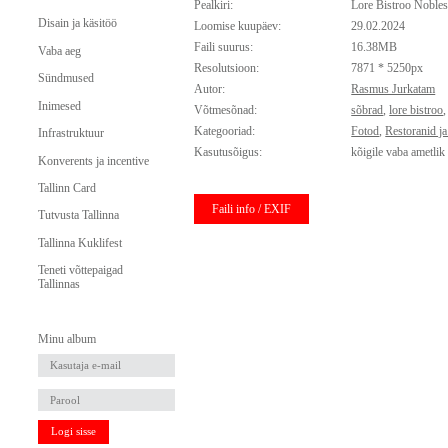
Pealkiri:
Lore Bistroo Nobles
Disain ja käsitöö
Loomise kuupäev:
29.02.2024
Faili suurus:
16.38MB
Vaba aeg
Resolutsioon:
7871 * 5250px
Sündmused
Autor:
Rasmus Jurkatam
Inimesed
Võtmesõnad:
sõbrad
,
lore bistroo
Kategooriad:
Fotod
,
Restoranid j
Infrastruktuur
Kasutusõigus:
kõigile vaba ametlik
Konverents ja incentive
Tallinn Card
Faili info / EXIF
Tutvusta Tallinna
Tallinna Kuklifest
Teneti võttepaigad
Tallinnas
Minu album
Logi sisse