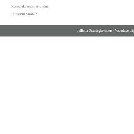
Kasutajaks registreerumine
Unustasid parooli?
Tallinna Strateegiakeskus
|
Vabaduse välj