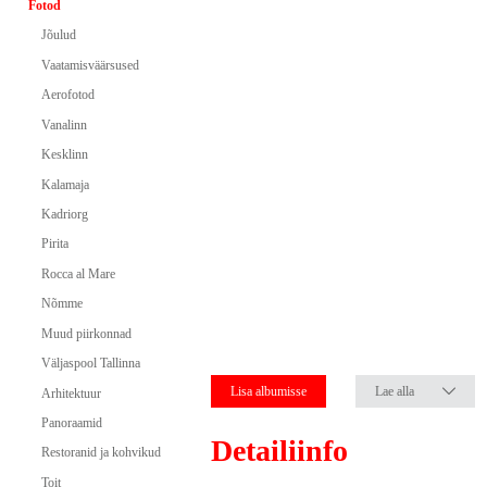
Fotod
Jõulud
Vaatamisväärsused
Aerofotod
Vanalinn
Kesklinn
Kalamaja
Kadriorg
Pirita
Rocca al Mare
Nõmme
Muud piirkonnad
Väljaspool Tallinna
Lisa albumisse
Lae alla
Arhitektuur
Panoraamid
Detailiinfo
Restoranid ja kohvikud
Toit