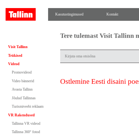
Kasutustingimused
Kontakt
Tere tulemast Visit Tallinn
Visit Tallinn
Trükised
Videod
Promovideod
Ostlemine Eesti disaini poe
Video bännerid
Avasta Tallinn
Jõulud Tallinnas
Turismiveebi reklaam
VR Rakendused
Tallinna VR videod
Tallinna 360° fotod