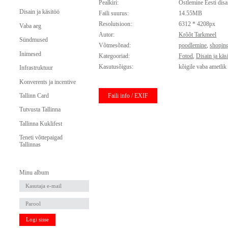
Pealkiri:
Ostlemine Eesti disa
Disain ja käsitöö
Faili suurus:
14.55MB
Resolutsioon:
6312 * 4208px
Vaba aeg
Autor:
Krõõt Tarkmeel
Sündmused
Võtmesõnad:
poodlemine
,
shopin
Inimesed
Kategooriad:
Fotod
,
Disain ja käs
Kasutusõigus:
kõigile vaba ametlik
Infrastruktuur
Konverents ja incentive
Faili info / EXIF
Tallinn Card
Tutvusta Tallinna
Tallinna Kuklifest
Teneti võttepaigad
Tallinnas
Minu album
Logi sisse