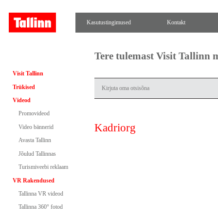
Kasutustingimused
Kontakt
Tere tulemast Visit Tallinn
Visit Tallinn
Trükised
Videod
Promovideod
Kadriorg
Video bännerid
Avasta Tallinn
Jõulud Tallinnas
Turismiveebi reklaam
VR Rakendused
Tallinna VR videod
Tallinna 360° fotod