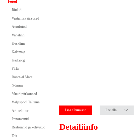
Fotod
Jõulud
Vaatamisväärsused
Aerofotod
Vanalinn
Kesklinn
Kalamaja
Kadriorg
Pirita
Rocca al Mare
Nõmme
Muud piirkonnad
Väljaspool Tallinna
Lisa albumisse
Lae alla
Arhitektuur
Panoraamid
Detailiinfo
Restoranid ja kohvikud
Toit