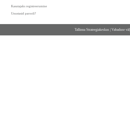
Kasutajaks registreerumine
Unustasid parooli?
Tallinna Strateegiakeskus
|
Vabaduse välj