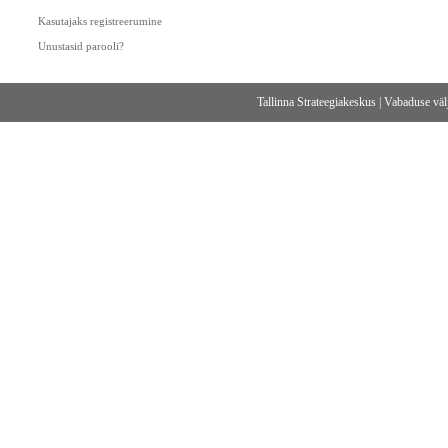
Kasutajaks registreerumine
Unustasid parooli?
Tallinna Strateegiakeskus
|
Vabaduse välj