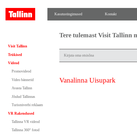
Kasutustingimused
Kontakt
Tere tulemast Visit Tallinn
Visit Tallinn
Trükised
Videod
Promovideod
Vanalinna Uisupark
Video bännerid
Avasta Tallinn
Jõulud Tallinnas
Turismiveebi reklaam
VR Rakendused
Tallinna VR videod
Tallinna 360° fotod