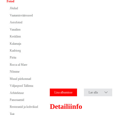
Fotod
Jõulud
Vaatamisväärsused
Aerofotod
Vanalinn
Kesklinn
Kalamaja
Kadriorg
Pirita
Rocca al Mare
Nõmme
Muud piirkonnad
Väljaspool Tallinna
Lisa albumisse
Lae alla
Arhitektuur
Panoraamid
Detailiinfo
Restoranid ja kohvikud
Toit