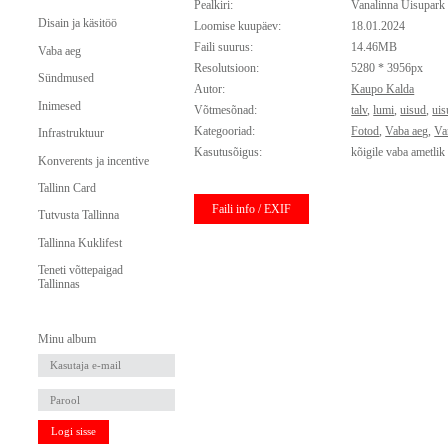
Pealkiri:
Vanalinna Uisupark
Disain ja käsitöö
Loomise kuupäev:
18.01.2024
Faili suurus:
14.46MB
Vaba aeg
Resolutsioon:
5280 * 3956px
Sündmused
Autor:
Kaupo Kalda
Inimesed
Võtmesõnad:
talv
,
lumi
,
uisud
,
uis
Kategooriad:
Fotod
,
Vaba aeg
,
Va
Infrastruktuur
Kasutusõigus:
kõigile vaba ametlik
Konverents ja incentive
Tallinn Card
Faili info / EXIF
Tutvusta Tallinna
Tallinna Kuklifest
Teneti võttepaigad
Tallinnas
Minu album
Logi sisse