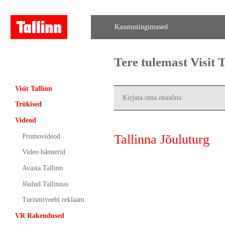
Kasutustingimused
Tere tulemast Visit
Visit Tallinn
Trükised
Videod
Tallinna Jõuluturg
Promovideod
Video bännerid
Avasta Tallinn
Jõulud Tallinnas
Turismiveebi reklaam
VR Rakendused