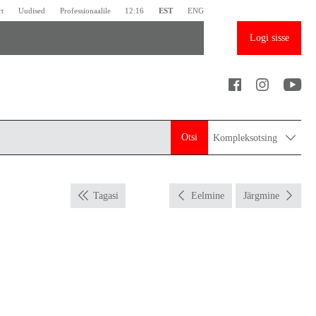
rt
Uudised
Professionaalile
12:16
EST
ENG
Logi sisse
Otsi
Kompleksotsing
Tagasi
Eelmine
Järgmine