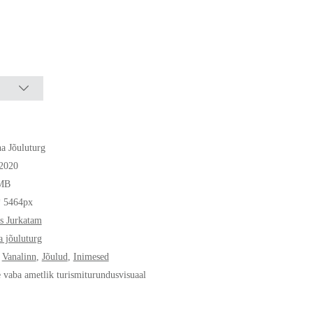
na Jõuluturg
.2020
MB
* 5464px
s Jurkatam
a jõuluturg
,
Vanalinn
,
Jõulud
,
Inimesed
e vaba ametlik turismiturundusvisuaal