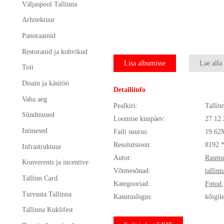
Väljaspool Tallinna
Arhitektuur
Panoraamid
Restoranid ja kohvikud
Lisa albumisse
Lae alla
Toit
Disain ja käsitöö
Detailiinfo
Vaba aeg
Pealkiri:
Tallin
Sündmused
Loomise kuupäev:
27.12
Inimesed
Faili suurus:
19.62
Resolutsioon:
8192 
Infrastruktuur
Autor:
Rasmu
Konverents ja incentive
Võtmesõnad:
tallinn
Tallinn Card
Kategooriad:
Fotod
Tutvusta Tallinna
Kasutusõigus:
kõigil
Tallinna Kuklifest