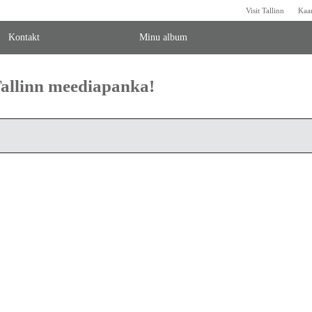
Visit Tallinn
Kaa
Kontakt
Minu album
 Tallinn meediapanka!