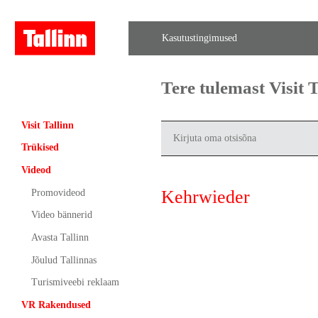
Kasutustingimused
Tere tulemast Visit
Visit Tallinn
Trükised
Videod
Kehrwieder
Promovideod
Video bännerid
Avasta Tallinn
Jõulud Tallinnas
Turismiveebi reklaam
VR Rakendused