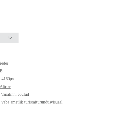
ieder
B
* 4160px
Altrov
,
Vanalinn
,
Jõulud
e vaba ametlik turismiturundusvisuaal