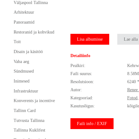
Väljaspool Tallinna
Arhitektuur
Panoraamid
Restoranid ja kohvikud
Lisa albumisse
Lae alla
Toit
Disain ja käsitöö
Detailiinfo
Vaba aeg
Pealkiri:
Kehrw
Sündmused
Faili suurus:
8.58M
Inimesed
Resolutsioon:
6240 
Autor:
Renee 
Infrastruktuur
Kategooriad:
Fotod
Konverents ja incentive
Kasutusõigus:
kõigil
Tallinn Card
Tutvusta Tallinna
Faili info / EXIF
Tallinna Kuklifest