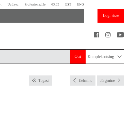
rt
Uudised
Professionaalile
03:33
EST
ENG
Logi sisse
Otsi
Kompleksotsing
Tagasi
Eelmine
Järgmine