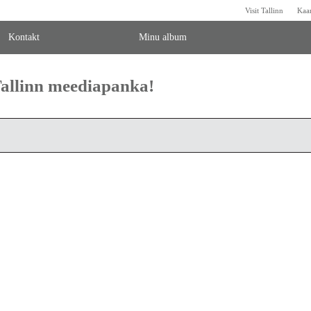
Visit Tallinn
Kaa
Kontakt
Minu album
 Tallinn meediapanka!