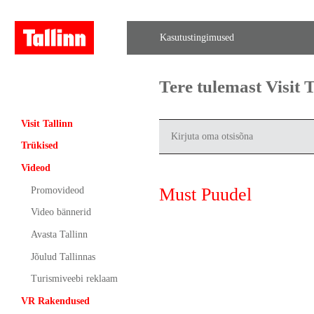
Kasutustingimused
Tere tulemast Visit
Visit Tallinn
Trükised
Videod
Must Puudel
Promovideod
Video bännerid
Avasta Tallinn
Jõulud Tallinnas
Turismiveebi reklaam
VR Rakendused