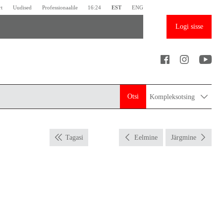
rt
Uudised
Professionaalile
16:24
EST
ENG
Logi sisse
Otsi
Kompleksotsing
Tagasi
Eelmine
Järgmine