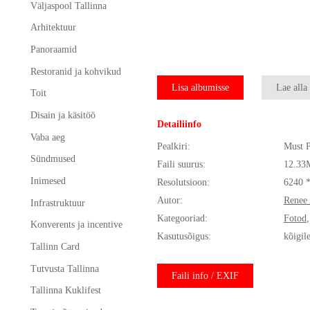
Väljaspool Tallinna
Arhitektuur
Panoraamid
Restoranid ja kohvikud
Lisa albumisse
Lae alla
Toit
Disain ja käsitöö
Detailiinfo
Vaba aeg
Pealkiri:
Must 
Sündmused
Faili suurus:
12.33
Inimesed
Resolutsioon:
6240 
Autor:
Renee 
Infrastruktuur
Kategooriad:
Fotod
Konverents ja incentive
Kasutusõigus:
kõigil
Tallinn Card
Tutvusta Tallinna
Faili info / EXIF
Tallinna Kuklifest