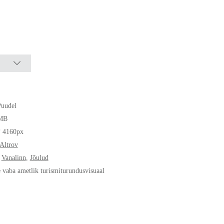
Puudel
MB
* 4160px
Altrov
,
Vanalinn
,
Jõulud
e vaba ametlik turismiturundusvisuaal