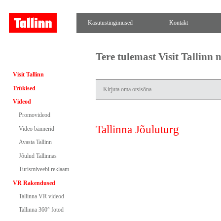
Kasutustingimused
Kontakt
Tere tulemast Visit Tallinn
Visit Tallinn
Trükised
Videod
Promovideod
Tallinna Jõuluturg
Video bännerid
Avasta Tallinn
Jõulud Tallinnas
Turismiveebi reklaam
VR Rakendused
Tallinna VR videod
Tallinna 360° fotod