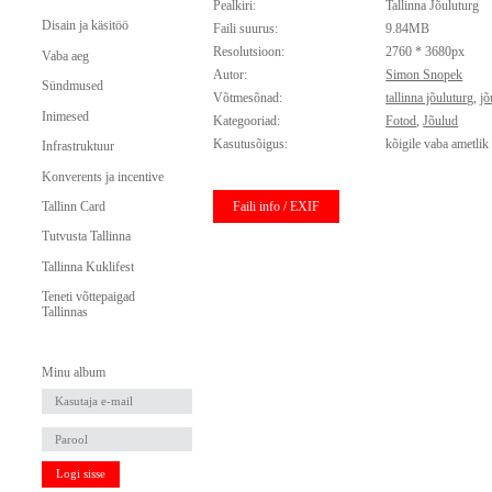
Pealkiri:
Tallinna Jõuluturg
Disain ja käsitöö
Faili suurus:
9.84MB
Resolutsioon:
2760 * 3680px
Vaba aeg
Autor:
Simon Snopek
Sündmused
Võtmesõnad:
tallinna jõuluturg
,
jõ
Inimesed
Kategooriad:
Fotod
,
Jõulud
Kasutusõigus:
kõigile vaba ametlik
Infrastruktuur
Konverents ja incentive
Faili info / EXIF
Tallinn Card
Tutvusta Tallinna
Tallinna Kuklifest
Teneti võttepaigad
Tallinnas
Minu album
Logi sisse