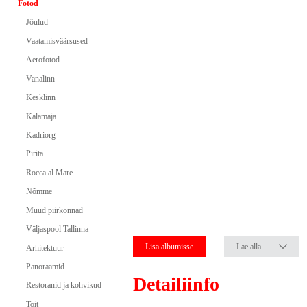
Fotod
Jõulud
Vaatamisväärsused
Aerofotod
Vanalinn
Kesklinn
Kalamaja
Kadriorg
Pirita
Rocca al Mare
Nõmme
Muud piirkonnad
Väljaspool Tallinna
Lisa albumisse
Lae alla
Arhitektuur
Panoraamid
Detailiinfo
Restoranid ja kohvikud
Toit