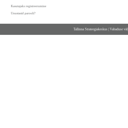
Kasutajaks registreerumine
Unustasid parooli?
Tallinna Strateegiakeskus
|
Vabaduse välj