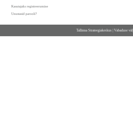
Kasutajaks registreerumine
Unustasid parooli?
Tallinna Strateegiakeskus
|
Vabaduse välj