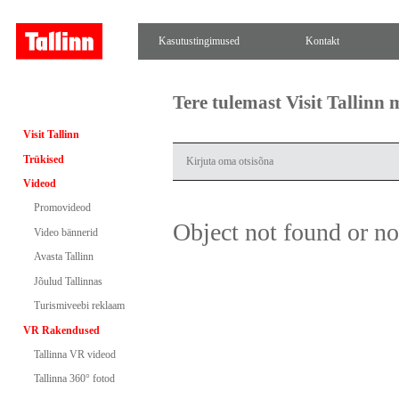
Kasutustingimused
Kontakt
Tere tulemast Visit Tallinn
Visit Tallinn
Trükised
Videod
Promovideod
Object not found or n
Video bännerid
Avasta Tallinn
Jõulud Tallinnas
Turismiveebi reklaam
VR Rakendused
Tallinna VR videod
Tallinna 360° fotod