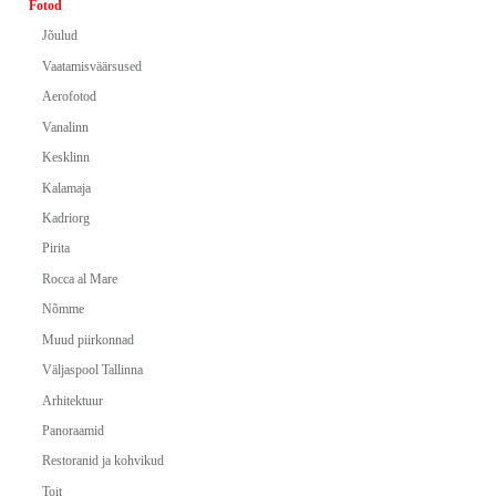
Fotod
Jõulud
Vaatamisväärsused
Aerofotod
Vanalinn
Kesklinn
Kalamaja
Kadriorg
Pirita
Rocca al Mare
Nõmme
Muud piirkonnad
Väljaspool Tallinna
Arhitektuur
Panoraamid
Restoranid ja kohvikud
Toit