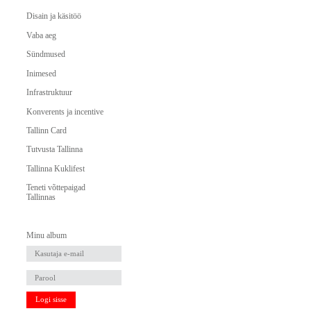
Disain ja käsitöö
Vaba aeg
Sündmused
Inimesed
Infrastruktuur
Konverents ja incentive
Tallinn Card
Tutvusta Tallinna
Tallinna Kuklifest
Teneti võttepaigad
Tallinnas
Minu album
Logi sisse