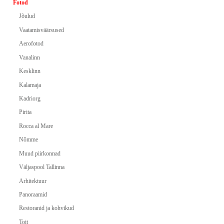
Fotod
Jõulud
Vaatamisväärsused
Aerofotod
Vanalinn
Kesklinn
Kalamaja
Kadriorg
Pirita
Rocca al Mare
Nõmme
Muud piirkonnad
Väljaspool Tallinna
Arhitektuur
Panoraamid
Restoranid ja kohvikud
Toit