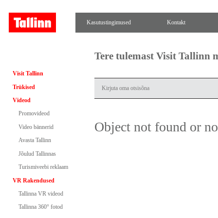
Kasutustingimused
Kontakt
Tere tulemast Visit Tallinn
Visit Tallinn
Trükised
Videod
Promovideod
Object not found or n
Video bännerid
Avasta Tallinn
Jõulud Tallinnas
Turismiveebi reklaam
VR Rakendused
Tallinna VR videod
Tallinna 360° fotod