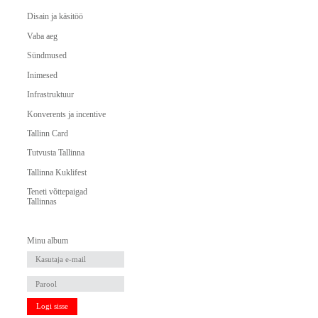
Disain ja käsitöö
Vaba aeg
Sündmused
Inimesed
Infrastruktuur
Konverents ja incentive
Tallinn Card
Tutvusta Tallinna
Tallinna Kuklifest
Teneti võttepaigad
Tallinnas
Minu album
Logi sisse