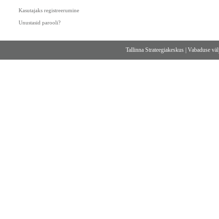
Kasutajaks registreerumine
Unustasid parooli?
Tallinna Strateegiakeskus
|
Vabaduse välj