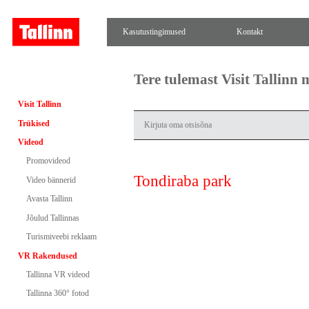
Kasutustingimused
Kontakt
Tere tulemast Visit Tallinn
Visit Tallinn
Trükised
Videod
Promovideod
Tondiraba park
Video bännerid
Avasta Tallinn
Jõulud Tallinnas
Turismiveebi reklaam
VR Rakendused
Tallinna VR videod
Tallinna 360° fotod