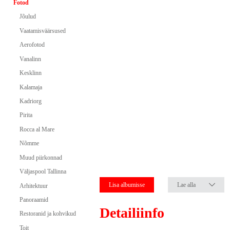
Fotod
Jõulud
Vaatamisväärsused
Aerofotod
Vanalinn
Kesklinn
Kalamaja
Kadriorg
Pirita
Rocca al Mare
Nõmme
Muud piirkonnad
Väljaspool Tallinna
Lisa albumisse
Lae alla
Arhitektuur
Panoraamid
Detailiinfo
Restoranid ja kohvikud
Toit