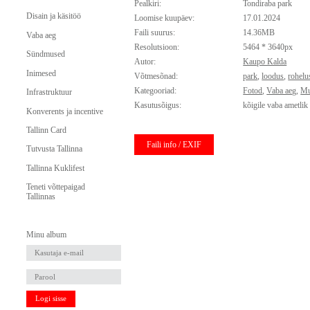
Pealkiri:
Tondiraba park
Disain ja käsitöö
Loomise kuupäev:
17.01.2024
Faili suurus:
14.36MB
Vaba aeg
Resolutsioon:
5464 * 3640px
Sündmused
Autor:
Kaupo Kalda
Inimesed
Võtmesõnad:
park
,
loodus
,
rohelu
Kategooriad:
Fotod
,
Vaba aeg
,
Mu
Infrastruktuur
Kasutusõigus:
kõigile vaba ametlik
Konverents ja incentive
Tallinn Card
Faili info / EXIF
Tutvusta Tallinna
Tallinna Kuklifest
Teneti võttepaigad
Tallinnas
Minu album
Logi sisse