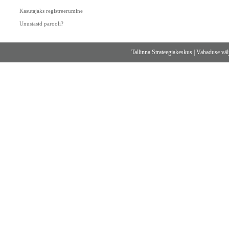
Kasutajaks registreerumine
Unustasid parooli?
Tallinna Strateegiakeskus
|
Vabaduse välj