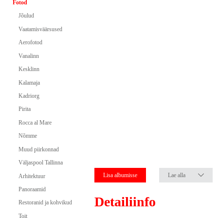
Fotod
Jõulud
Vaatamisväärsused
Aerofotod
Vanalinn
Kesklinn
Kalamaja
Kadriorg
Pirita
Rocca al Mare
Nõmme
Muud piirkonnad
Väljaspool Tallinna
Lisa albumisse
Lae alla
Arhitektuur
Panoraamid
Detailiinfo
Restoranid ja kohvikud
Toit