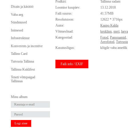
Pealkiri:
Tallinna sadam
Disain ja käsitöö
Loomise kuupäev:
13.12.2018
Faili suurus:
41.57MB
Vaba aeg
Resolutsioon:
12622 * 3716px
Sündmused
Autor:
Kaupo Kalda
Inimesed
Võtmesõnad:
kesklinn
,
meri
,
laev
Kategooriad:
Fotod
,
Panoraamid
,
Infrastruktuur
Aerofotod
,
Tutvusta
Konverents ja incentive
Kasutusõigus:
kõigile vaba ametlik
Tallinn Card
Tutvusta Tallinna
Faili info / EXIF
Tallinna Kuklifest
Teneti võttepaigad
Tallinnas
Minu album
Logi sisse