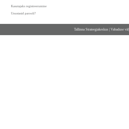
Kasutajaks registreerumine
Unustasid parooli?
Tallinna Strateegiakeskus
|
Vabaduse välj