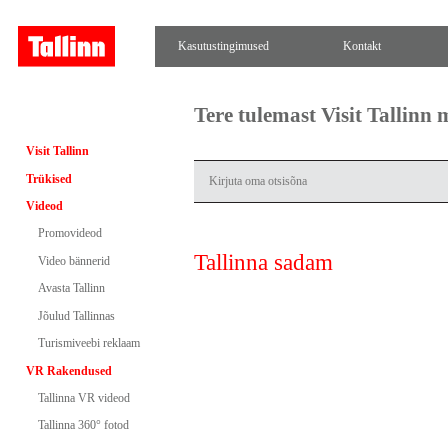
Kasutustingimused
Kontakt
Tere tulemast Visit Tallinn
Visit Tallinn
Trükised
Videod
Promovideod
Tallinna sadam
Video bännerid
Avasta Tallinn
Jõulud Tallinnas
Turismiveebi reklaam
VR Rakendused
Tallinna VR videod
Tallinna 360° fotod