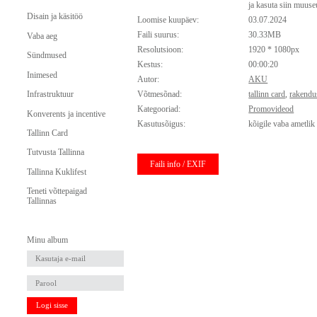
ja kasuta siin muus
Disain ja käsitöö
Loomise kuupäev:
03.07.2024
Faili suurus:
30.33MB
Vaba aeg
Resolutsioon:
1920 * 1080px
Sündmused
Kestus:
00:00:20
Inimesed
Autor:
AKU
Infrastruktuur
Võtmesõnad:
tallinn card
,
rakendu
Kategooriad:
Promovideod
Konverents ja incentive
Kasutusõigus:
kõigile vaba ametlik
Tallinn Card
Tutvusta Tallinna
Faili info / EXIF
Tallinna Kuklifest
Teneti võttepaigad
Tallinnas
Minu album
Logi sisse