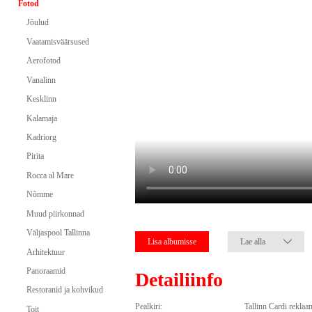
Fotod
Jõulud
Vaatamisväärsused
Aerofotod
Vanalinn
Kesklinn
Kalamaja
Kadriorg
Pirita
Rocca al Mare
Nõmme
Muud piirkonnad
Väljaspool Tallinna
Lisa albumisse
Lae alla
Arhitektuur
Panoraamid
Detailiinfo
Restoranid ja kohvikud
Pealkiri:
Tallinn Cardi reklaa
Toit