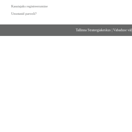
Kasutajaks registreerumine
Unustasid parooli?
Tallinna Strateegiakeskus
|
Vabaduse välj