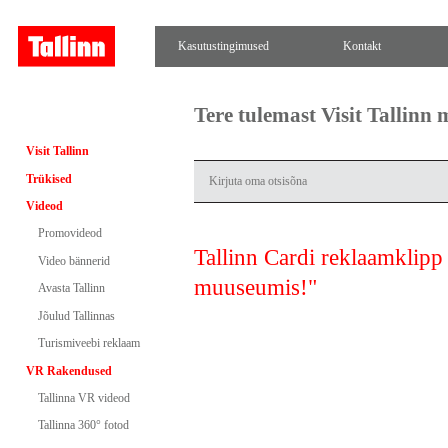
Kasutustingimused
Kontakt
Tere tulemast Visit Tallinn
Visit Tallinn
Trükised
Videod
Promovideod
Tallinn Cardi reklaamklipp 
Video bännerid
muuseumis!"
Avasta Tallinn
Jõulud Tallinnas
Turismiveebi reklaam
VR Rakendused
Tallinna VR videod
Tallinna 360° fotod