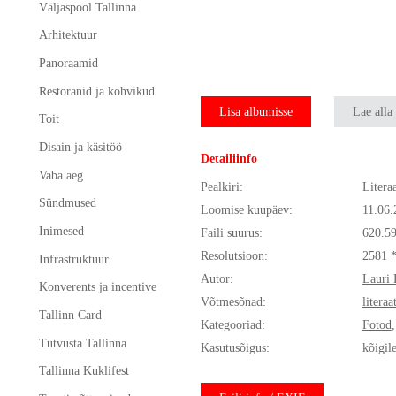
Väljaspool Tallinna
Arhitektuur
Panoraamid
Restoranid ja kohvikud
Lisa albumisse
Lae alla
Toit
Disain ja käsitöö
Detailiinfo
Vaba aeg
Pealkiri:
Litera
Sündmused
Loomise kuupäev:
11.06.
Inimesed
Faili suurus:
620.5
Resolutsioon:
2581 
Infrastruktuur
Autor:
Lauri 
Konverents ja incentive
Võtmesõnad:
literaa
Tallinn Card
Kategooriad:
Fotod
Tutvusta Tallinna
Kasutusõigus:
kõigil
Tallinna Kuklifest