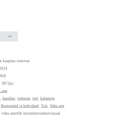
at kauplus-restoran
2024
9KB
* 3872px
Laan
t
,
kauplus
,
restoran
,
toit
,
kalamaja
,
Restoranid ja kohvikud
,
Toit
,
Vaba aeg
e vaba ametlik turismiturundusvisuaal