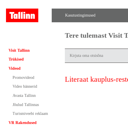
Kasutustingimused
Tere tulemast Visit
Visit Tallinn
Trükised
Videod
Literaat kauplus-res
Promovideod
Video bännerid
Avasta Tallinn
Jõulud Tallinnas
Turismiveebi reklaam
VR Rakendused