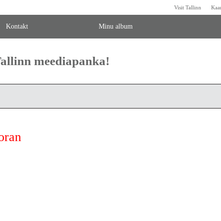
Visit Tallinn
Kaa
Kontakt
Minu album
 Tallinn meediapanka!
toran