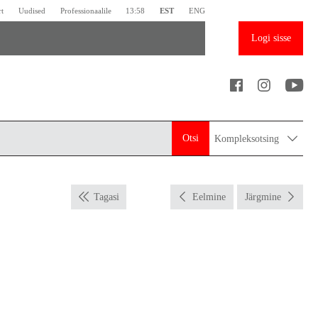
rt
Uudised
Professionaalile
13:58
EST
ENG
Logi sisse
Otsi
Kompleksotsing
Tagasi
Eelmine
Järgmine