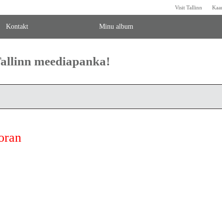
Visit Tallinn
Kaa
Kontakt
Minu album
 Tallinn meediapanka!
toran