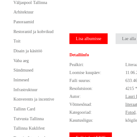
Väljaspool Tallinna
Arhitektuur
Panoraamid
Restoranid ja kohvikud
Lisa albumisse
Lae alla
Toit
Disain ja käsitöö
Detailiinfo
Vaba aeg
Pealkiri:
Litera
Sündmused
Loomise kuupäev:
11.06.
Inimesed
Faili suurus:
633.4
Resolutsioon:
4215 
Infrastruktuur
Autor:
Lauri 
Konverents ja incentive
Võtmesõnad:
literaa
Tallinn Card
Kategooriad:
Fotod
Tutvusta Tallinna
Kasutusõigus:
kõigil
Tallinna Kuklifest