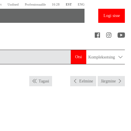
rt
Uudised
Professionaalile
16:28
EST
ENG
Logi sisse
Otsi
Kompleksotsing
Tagasi
Eelmine
Järgmine