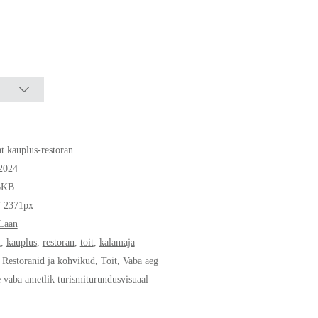
at kauplus-restoran
2024
6KB
* 2371px
Laan
t
,
kauplus
,
restoran
,
toit
,
kalamaja
,
Restoranid ja kohvikud
,
Toit
,
Vaba aeg
e vaba ametlik turismiturundusvisuaal