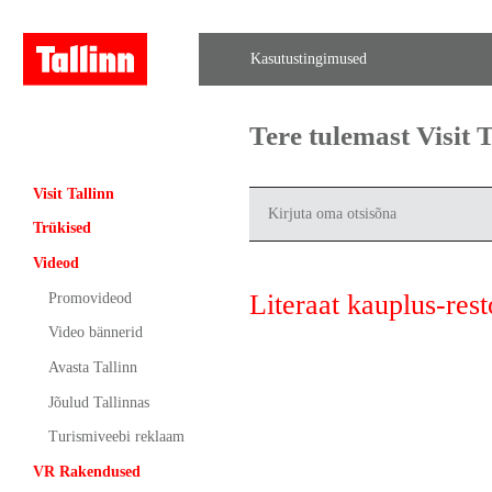
Kasutustingimused
Tere tulemast Visit
Visit Tallinn
Trükised
Videod
Literaat kauplus-res
Promovideod
Video bännerid
Avasta Tallinn
Jõulud Tallinnas
Turismiveebi reklaam
VR Rakendused