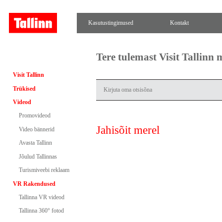
Kasutustingimused
Kontakt
Tere tulemast Visit Tallinn
Visit Tallinn
Trükised
Videod
Promovideod
Jahisõit merel
Video bännerid
Avasta Tallinn
Jõulud Tallinnas
Turismiveebi reklaam
VR Rakendused
Tallinna VR videod
Tallinna 360° fotod