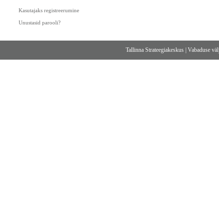
Kasutajaks registreerumine
Unustasid parooli?
Tallinna Strateegiakeskus
|
Vabaduse välj