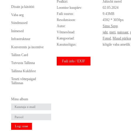
Pealkiri:
Jahisõit merel
Disain ja käsitöö
Loomise kuupäev:
02.05.2024
Faili suurus:
9.43MB
Vaba aeg
Resolutsioon:
4592 * 3059px
Sündmused
Autor:
Simo Sepp
Inimesed
Võtmesõnad:
jaht
,
meri
,
naissaar
,
Kategooriad:
Fotod
,
Muud piirko
Infrastruktuur
Kasutusõigus:
kõigile vaba ametlik
Konverents ja incentive
Tallinn Card
Faili info / EXIF
Tutvusta Tallinna
Tallinna Kuklifest
Teneti võttepaigad
Tallinnas
Minu album
Logi sisse