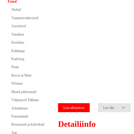
Fotod
Jõulud
Vaatamisväärsused
Aerofotod
Vanalinn
Kesklinn
Kalamaja
Kadriorg
Pirita
Rocca al Mare
Nõmme
Muud piirkonnad
Väljaspool Tallinna
Lisa albumisse
Lae alla
Arhitektuur
Panoraamid
Detailiinfo
Restoranid ja kohvikud
Toit