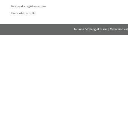
Kasutajaks registreerumine
Unustasid parooli?
Tallinna Strateegiakeskus
|
Vabaduse välj