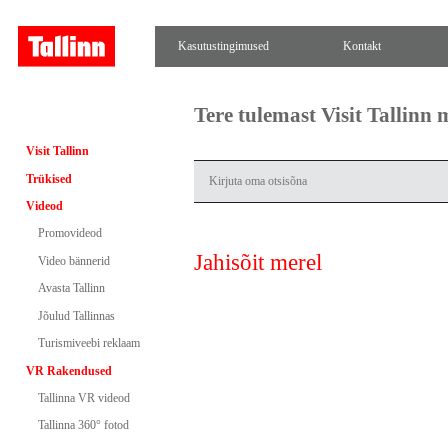
Kasutustingimused
Kontakt
Tere tulemast Visit Tallinn
Visit Tallinn
Trükised
Videod
Promovideod
Jahisõit merel
Video bännerid
Avasta Tallinn
Jõulud Tallinnas
Turismiveebi reklaam
VR Rakendused
Tallinna VR videod
Tallinna 360° fotod