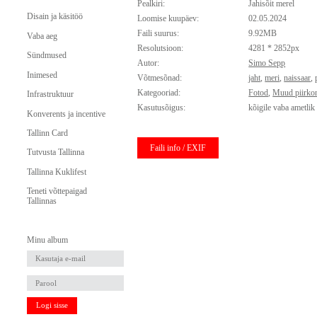
Pealkiri:
Jahisõit merel
Disain ja käsitöö
Loomise kuupäev:
02.05.2024
Faili suurus:
9.92MB
Vaba aeg
Resolutsioon:
4281 * 2852px
Sündmused
Autor:
Simo Sepp
Inimesed
Võtmesõnad:
jaht
,
meri
,
naissaar
,
Kategooriad:
Fotod
,
Muud piirko
Infrastruktuur
Kasutusõigus:
kõigile vaba ametlik
Konverents ja incentive
Tallinn Card
Faili info / EXIF
Tutvusta Tallinna
Tallinna Kuklifest
Teneti võttepaigad
Tallinnas
Minu album
Logi sisse