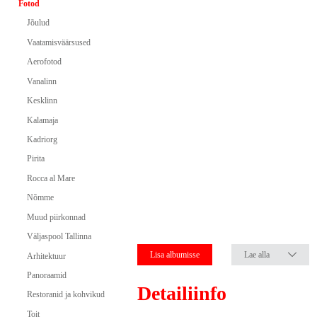
Fotod
Jõulud
Vaatamisväärsused
Aerofotod
Vanalinn
Kesklinn
Kalamaja
Kadriorg
Pirita
Rocca al Mare
Nõmme
Muud piirkonnad
Väljaspool Tallinna
Lisa albumisse
Lae alla
Arhitektuur
Panoraamid
Detailiinfo
Restoranid ja kohvikud
Toit