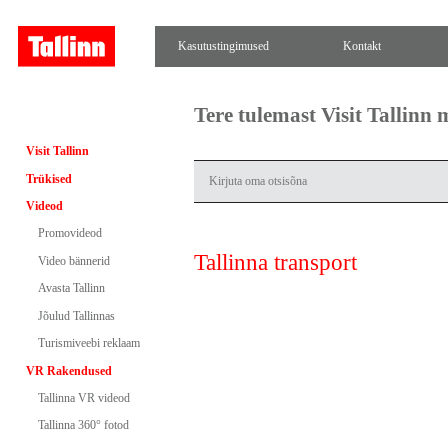
Kasutustingimused
Kontakt
Tere tulemast Visit Tallinn
Visit Tallinn
Trükised
Videod
Promovideod
Tallinna transport
Video bännerid
Avasta Tallinn
Jõulud Tallinnas
Turismiveebi reklaam
VR Rakendused
Tallinna VR videod
Tallinna 360° fotod