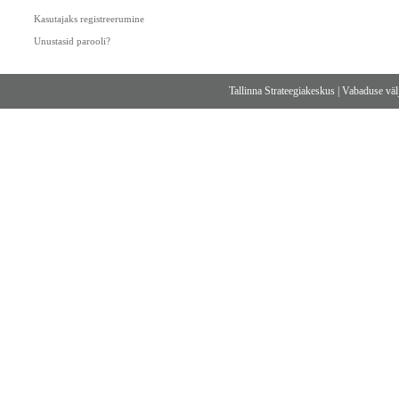
Kasutajaks registreerumine
Unustasid parooli?
Tallinna Strateegiakeskus
|
Vabaduse välj