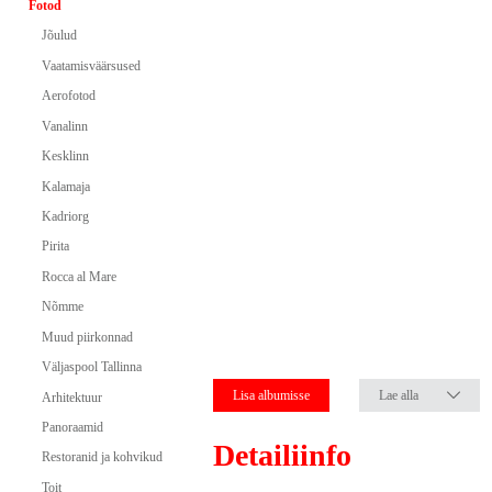
Fotod
Jõulud
Vaatamisväärsused
Aerofotod
Vanalinn
Kesklinn
Kalamaja
Kadriorg
Pirita
Rocca al Mare
Nõmme
Muud piirkonnad
Väljaspool Tallinna
Lisa albumisse
Lae alla
Arhitektuur
Panoraamid
Detailiinfo
Restoranid ja kohvikud
Toit