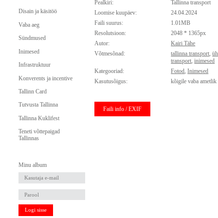
Pealkiri:
Tallinna transport
Disain ja käsitöö
Loomise kuupäev:
24.04.2024
Faili suurus:
1.01MB
Vaba aeg
Resolutsioon:
2048 * 1365px
Sündmused
Autor:
Kairi Tähe
Inimesed
Võtmesõnad:
tallinna transport
,
üh
transport
,
inimesed
Infrastruktuur
Kategooriad:
Fotod
,
Inimesed
Konverents ja incentive
Kasutusõigus:
kõigile vaba ametlik
Tallinn Card
Tutvusta Tallinna
Faili info / EXIF
Tallinna Kuklifest
Teneti võttepaigad
Tallinnas
Minu album
Logi sisse