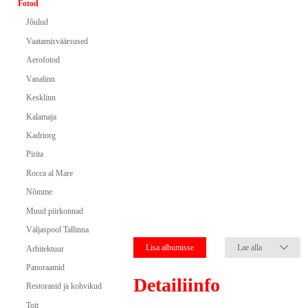
Fotod
Jõulud
Vaatamisväärsused
Aerofotod
Vanalinn
Kesklinn
Kalamaja
Kadriorg
Pirita
Rocca al Mare
Nõmme
Muud piirkonnad
Väljaspool Tallinna
Lisa albumisse
Lae alla
Arhitektuur
Panoraamid
Detailiinfo
Restoranid ja kohvikud
Toit