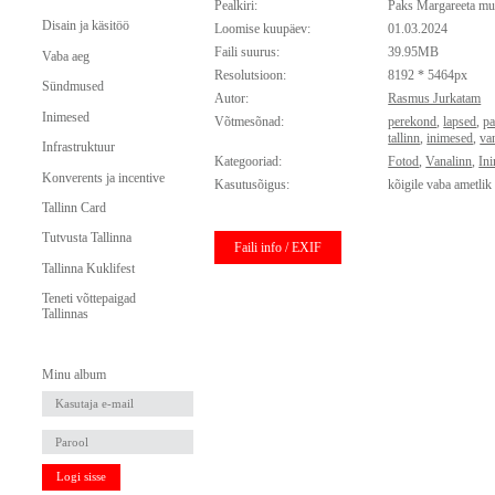
Pealkiri:
Paks Margareeta mu
Disain ja käsitöö
Loomise kuupäev:
01.03.2024
Faili suurus:
39.95MB
Vaba aeg
Resolutsioon:
8192 * 5464px
Sündmused
Autor:
Rasmus Jurkatam
Inimesed
Võtmesõnad:
perekond
,
lapsed
,
pa
tallinn
,
inimesed
,
va
Infrastruktuur
Kategooriad:
Fotod
,
Vanalinn
,
In
Konverents ja incentive
Kasutusõigus:
kõigile vaba ametlik
Tallinn Card
Tutvusta Tallinna
Faili info / EXIF
Tallinna Kuklifest
Teneti võttepaigad
Tallinnas
Minu album
Logi sisse