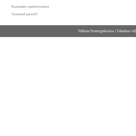
Kasutajaks registreerumine
Unustasid parooli?
Tallinna Strateegiakeskus
|
Vabaduse välj