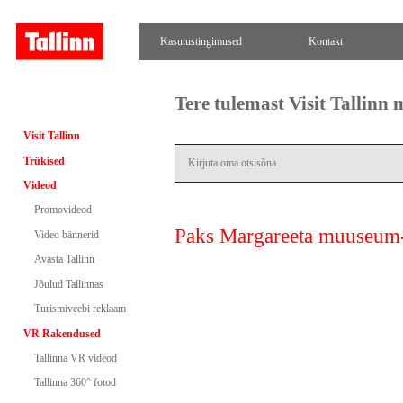
Kasutustingimused
Kontakt
Tere tulemast Visit Tallinn
Visit Tallinn
Trükised
Videod
Promovideod
Paks Margareeta muuseum-
Video bännerid
Avasta Tallinn
Jõulud Tallinnas
Turismiveebi reklaam
VR Rakendused
Tallinna VR videod
Tallinna 360° fotod